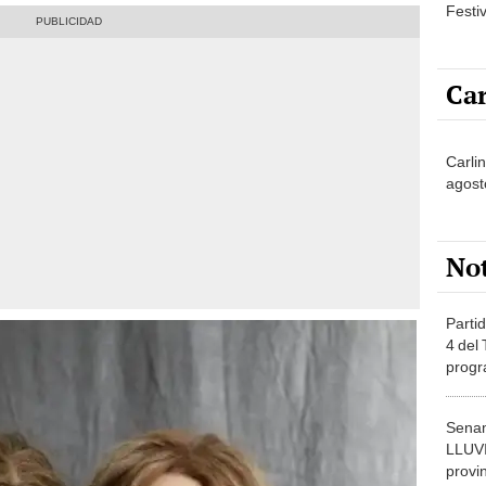
Festi
Car
Carli
agost
No
Partid
4 del
progr
dónde
Senam
LLUV
provi