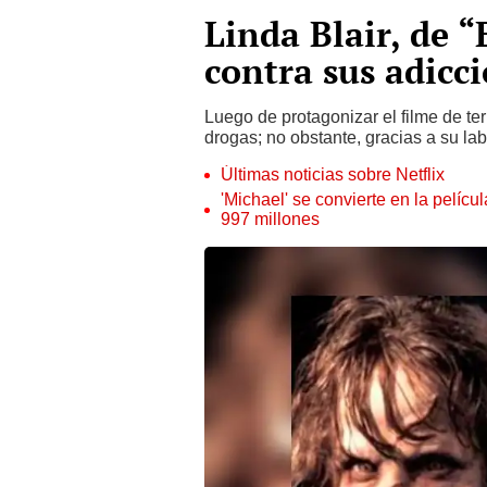
Linda Blair, de “
contra sus adicc
Luego de protagonizar el filme de terr
drogas; no obstante, gracias a su lab
Últimas noticias sobre Netflix
'Michael' se convierte en la pelícu
997 millones