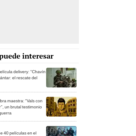
puede interesar
elícula delivery: “Chavín
ntar: el rescate del
bra maestra: “Vals con
”, un brutal testimonio
 guerra
e 40 películas en el