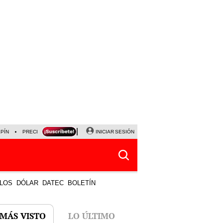
LPÍN
PRECIO DEL DÓLAR
CORTE DE LUZ
INICIAR SESIÓN
VIERNES 7 DE AGOSTO
ALBER
LOS
DÓLAR
DATEC
BOLETÍN
 MÁS VISTO
LO ÚLTIMO