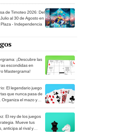
sa de Timoteo 2026: Del
Julio al 30 de Agosto en
Plaza - Independencia
egos
rgrama: ¡Descubre las
ras escondidas en
ro Mastergrama!
rio: El legendario juego
rtas que nunca pasa de
 Organiza el mazo y
stra tu habilidad.
z: El rey de los juegos
trategia. Mueve tus
, anticipa al rival y