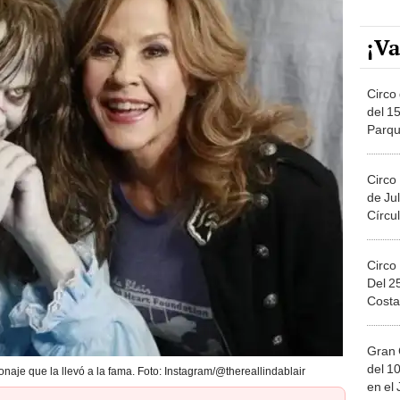
¡Va
Circo 
del 15
Parqu
Migue
Circo
de Jul
Círcul
Circo
Del 2
Costa
Gran 
del 10
onaje que la llevó a la fama. Foto: Instagram/@thereallindablair
en el