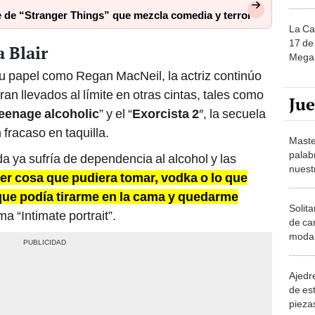
 de “Stranger Things” que mezcla comedia y terror
La Ca
17 de 
a Blair
Mega 
u papel como Regan MacNeil, la actriz continúo
an llevados al límite en otras cintas, tales como
Ju
 teenage alcoholic
” y el “
Exorcista 2
″, la secuela
 fracaso en taquilla.
Maste
palab
a ya sufría de dependencia al alcohol y las
nuest
er cosa que pudiera tomar, vodka o lo que
 que podía tirarme en la cama y quedarme
Solita
a “Intimate portrait”.
de ca
moda.
demue
Ajedre
de es
piezas