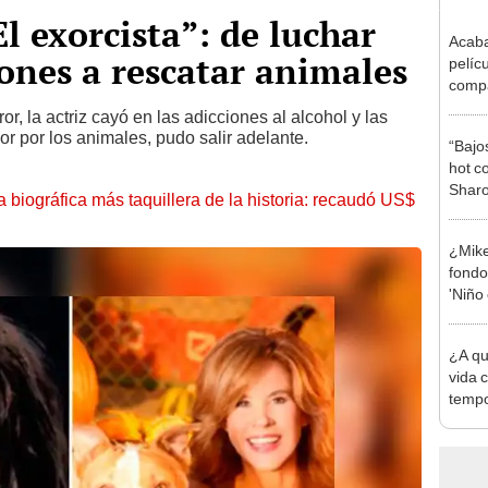
El exorcista”: de luchar
Acaba 
iones a rescatar animales
pelíc
compa
de A
or, la actriz cayó en las adicciones al alcohol y las
or por los animales, pudo salir adelante.
“Bajos
hot c
Sharo
la biográfica más taquillera de la historia: recaudó US$
la tut
¿Mike
fondo 
'Niño
hacer
¿A qu
vida c
tempo