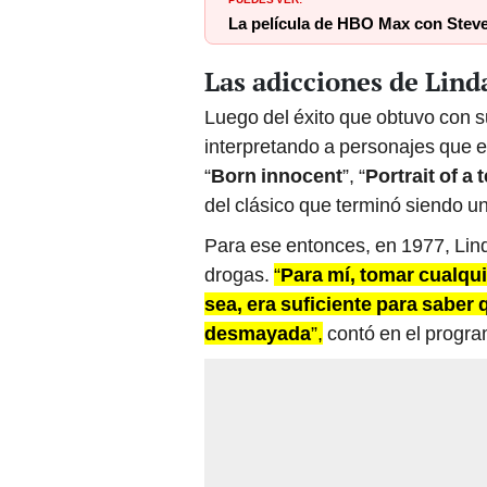
La película de HBO Max con Steve
Las adicciones de Lind
Luego del éxito que obtuvo con s
interpretando a personajes que er
“
Born innocent
”, “
Portrait of a
del clásico que terminó siendo un
Para ese entonces, en 1977, Lind
drogas.
“
Para mí, tomar cualqui
sea, era suficiente para saber
desmayada
”,
contó en el program