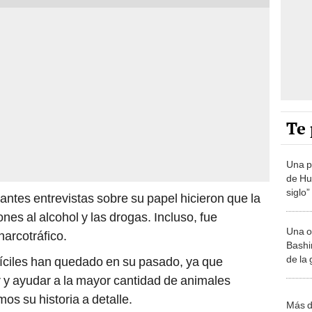
Te 
Una p
de Huá
siglo”
antes entrevistas sobre su papel hicieron que la
nes al alcohol y las drogas. Incluso, fue
Una o
narcotráfico.
Bashir
de la
íciles han quedado en su pasado, ya que
 y ayudar a la mayor cantidad de animales
os su historia a detalle.
Más d