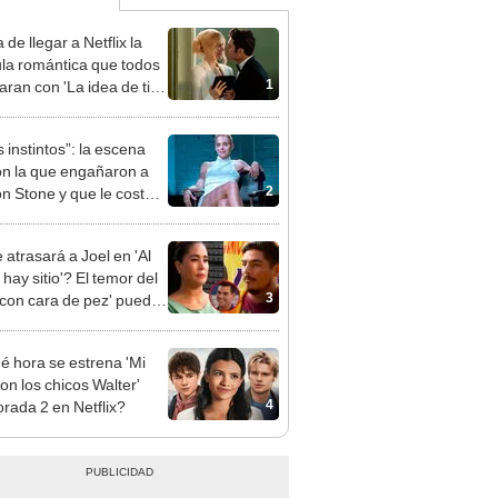
de llegar a Netflix la
ula romántica que todos
1
ran con 'La idea de ti'
nne Hathaway
 instintos”: la escena
on la que engañaron a
2
n Stone y que le costó
ela de su hijo
 atrasará a Joel en 'Al
hay sitio'? El temor del
3
 con cara de pez' puede
se realidad
é hora se estrena 'Mi
on los chicos Walter'
4
rada 2 en Netflix?