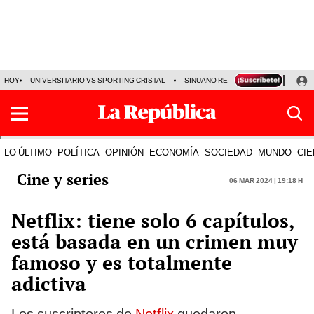
HOY
UNIVERSITARIO VS SPORTING CRISTAL
SINUANO RESULTADOS HOY
CA
LO ÚLTIMO
POLÍTICA
OPINIÓN
ECONOMÍA
SOCIEDAD
MUNDO
CIE
Cine y series
06 Mar 2024 | 19:18 h
Netflix: tiene solo 6 capítulos,
está basada en un crimen muy
famoso y es totalmente
adictiva