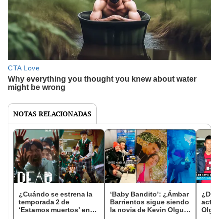
NOTAS RELACIONADAS
¿Cuándo se estrena la
‘Baby Bandito’: ¿Ámbar
¿Dón
temporada 2 de
Barrientos sigue siendo
actu
‘Estamos muertos’ en
la novia de Kevin Olguín
Olguí
Netflix? Todo lo que se
y cómo luce hoy?
Bandi