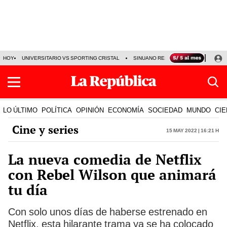
HOY
UNIVERSITARIO VS SPORTING CRISTAL
SINUANO RESULTADOS HOY
CA
LO ÚLTIMO
POLÍTICA
OPINIÓN
ECONOMÍA
SOCIEDAD
MUNDO
CIE
Cine y series
15 May 2022 | 16:21 h
La nueva comedia de Netflix
con Rebel Wilson que animará
tu día
Con solo unos días de haberse estrenado en
Netflix, esta hilarante trama ya se ha colocado