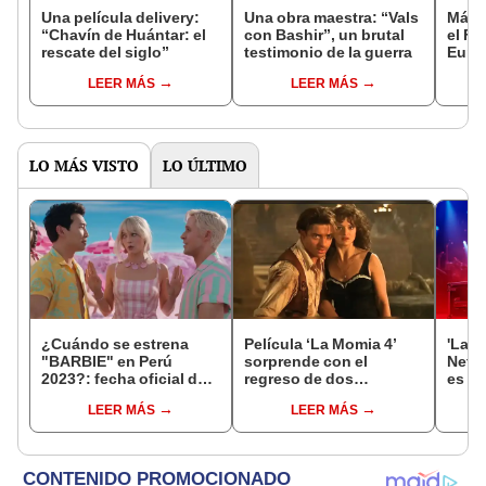
Una película delivery:
Una obra maestra: “Vals
Más d
“Chavín de Huántar: el
con Bashir”, un brutal
el Fe
rescate del siglo”
testimonio de la guerra
Euro
LEER MÁS
LEER MÁS
LO MÁS VISTO
LO ÚLTIMO
¿Cuándo se estrena
Película ‘La Momia 4’
'La m
"BARBIE" en Perú
sorprende con el
Netfl
2023?: fecha oficial de
regreso de dos
es qu
ESTRENO para ver la
personajes clásicos
colo
LEER MÁS
LEER MÁS
película completa
junto a Brendan Fraser y
prot
Rachel Weisz
Vale