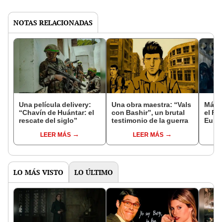
NOTAS RELACIONADAS
Una película delivery:
Una obra maestra: “Vals
Más d
“Chavín de Huántar: el
con Bashir”, un brutal
el Fe
rescate del siglo”
testimonio de la guerra
Euro
LEER MÁS
LEER MÁS
LO MÁS VISTO
LO ÚLTIMO