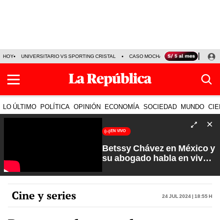
HOY
UNIVERSITARIO VS SPORTING CRISTAL
CASO MOCHASUELDOS
MIGUEL
LO ÚLTIMO
POLÍTICA
OPINIÓN
ECONOMÍA
SOCIEDAD
MUNDO
CIE
EN VIVO
Betssy Chávez en México y
su abogado habla en vivo |
Que No Se Te Olvide con
Carlos Cornejo
Cine y series
24 Jul 2024 | 18:55 h