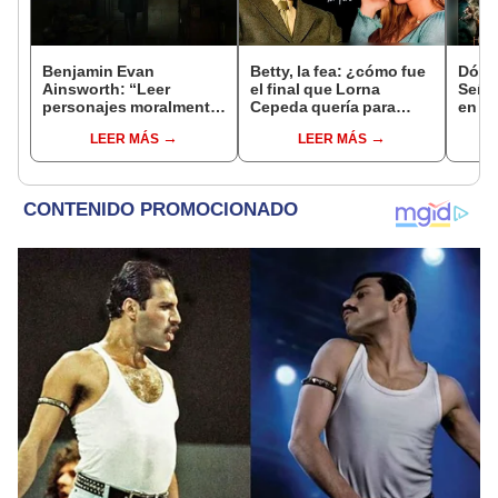
Benjamin Evan
Betty, la fea: ¿cómo fue
Dónde
Ainsworth: “Leer
el final que Lorna
Señor
personajes moralmente
Cepeda quería para
en qu
ambiguos nunca es
Nicolás y Patricia?
pelíc
LEER MÁS
LEER MÁS
blanco o negro ni
simple”