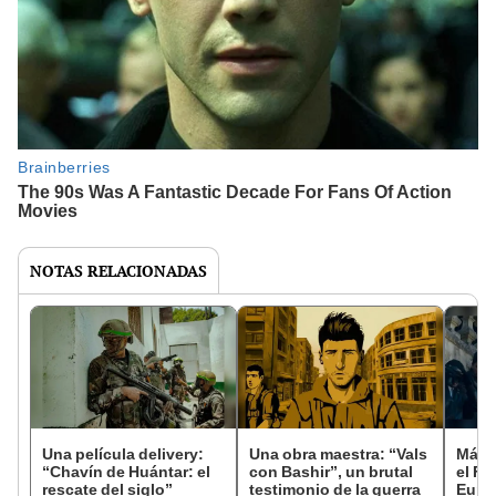
NOTAS RELACIONADAS
Una película delivery:
Una obra maestra: “Vals
Más d
“Chavín de Huántar: el
con Bashir”, un brutal
el Fe
rescate del siglo”
testimonio de la guerra
Euro