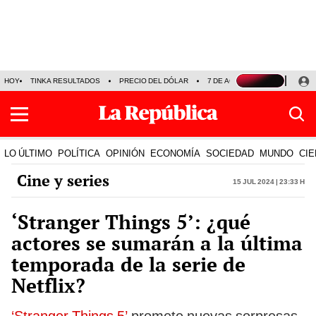
HOY
TINKA RESULTADOS
PRECIO DEL DÓLAR
7 DE AGOSTO
OLLANTA H
LO ÚLTIMO
POLÍTICA
OPINIÓN
ECONOMÍA
SOCIEDAD
MUNDO
CIE
Cine y series
15 Jul 2024 | 23:33 h
‘Stranger Things 5’: ¿qué
actores se sumarán a la última
temporada de la serie de
Netflix?