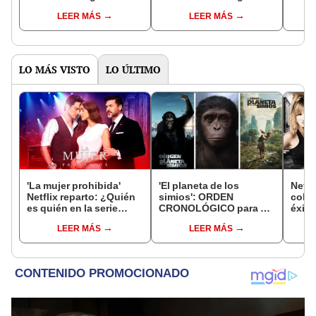
LEER MÁS
LEER MÁS
LO MÁS VISTO
LO ÚLTIMO
'La mujer prohibida'
'El planeta de los
Netfl
Netflix reparto: ¿Quién
simios': ORDEN
colo
es quién en la serie
CRONOLÓGICO para ver
éxito
colombiana
todas las películas y
grati
LEER MÁS
LEER MÁS
protagonizada por
comprenderlo
Valerie Domínguez?