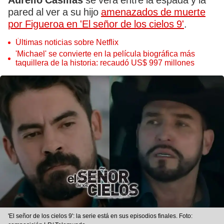
Aurelio Casillas
se verá entre la espada y la
pared al ver a su hijo
amenazados de muerte
por Figueroa en 'El señor de los cielos 9'
.
Últimas noticias sobre Netflix
'Michael' se convierte en la película biográfica más
taquillera de la historia: recaudó US$ 997 millones
'El señor de los cielos 9': la serie está en sus episodios finales. Foto: