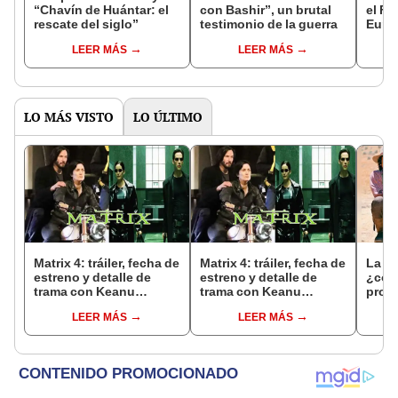
“Chavín de Huántar: el
con Bashir”, un brutal
el Fe
rescate del siglo”
testimonio de la guerra
Euro
LEER MÁS
LEER MÁS
LO MÁS VISTO
LO ÚLTIMO
Matrix 4: tráiler, fecha de
Matrix 4: tráiler, fecha de
La fa
estreno y detalle de
estreno y detalle de
¿cóm
trama con Keanu
trama con Keanu
prot
Reeves revelados
Reeves revelados
de 49
LEER MÁS
LEER MÁS
estr