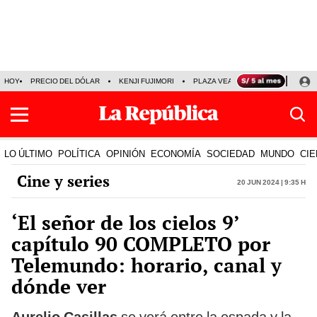
HOY
PRECIO DEL DÓLAR
KENJI FUJIMORI
PLAZA VEA
FERIADOS
KE
LO ÚLTIMO
POLÍTICA
OPINIÓN
ECONOMÍA
SOCIEDAD
MUNDO
CIE
Cine y series
20 Jun 2024 | 9:35 h
‘El señor de los cielos 9’
capítulo 90 COMPLETO por
Telemundo: horario, canal y
dónde ver