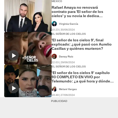
MÉXICO
Rafael Amaya no renovará
contrato para 'El señor de los
cielos' y su novia le dedica
amoroso mensaje
Virginia García
10:23 | 30/06/2024
EL SEÑOR DE LOS CIELOS
'El señor de los cielos 9', final
explicado: ¿qué pasó con Aurelio
Casillas y quiénes murieron?
Danay Ruiz
22:03 | 29/06/2024
EL SEÑOR DE LOS CIELOS
‘El señor de los cielos 9’ capítulo
93 COMPLETO EN VIVO por
Telemundo: ¿a qué hora y dónde
verlo antes del GRAN FINAL?
Melani Vargas
19:49 | 27/06/2024