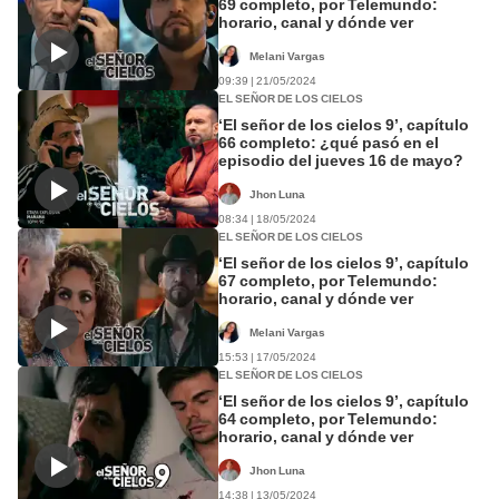
69 completo, por Telemundo:
horario, canal y dónde ver
Melani Vargas
09:39 | 21/05/2024
EL SEÑOR DE LOS CIELOS
‘El señor de los cielos 9’, capítulo
66 completo: ¿qué pasó en el
episodio del jueves 16 de mayo?
Jhon Luna
08:34 | 18/05/2024
EL SEÑOR DE LOS CIELOS
‘El señor de los cielos 9’, capítulo
67 completo, por Telemundo:
horario, canal y dónde ver
Melani Vargas
15:53 | 17/05/2024
EL SEÑOR DE LOS CIELOS
‘El señor de los cielos 9’, capítulo
64 completo, por Telemundo:
horario, canal y dónde ver
Jhon Luna
14:38 | 13/05/2024