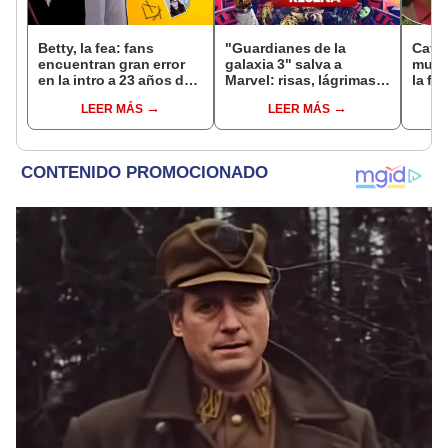
Betty, la fea: fans
"Guardianes de la
Café
encuentran gran error
galaxia 3" salva a
mujer
en la intro a 23 años de
Marvel: risas, lágrimas y
la fe
su final
un adiós perfecto
el re
LEER MÁS
LEER MÁS
[RESEÑA]