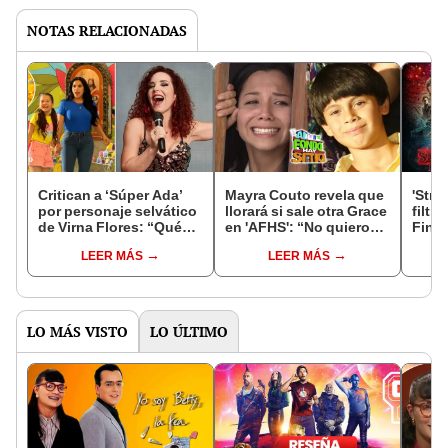
NOTAS RELACIONADAS
Critican a ‘Súper Ada’
Mayra Couto revela que
'Stra
por personaje selvático
llorará si sale otra Grace
filtra
de Virna Flores: “Qué
en 'AFHS': “No quiero
Finn 
feo, así no hablamos”
que me pase como a
tempo
LEER MÁS
LEER MÁS
Jaimito”
LO MÁS VISTO
LO ÚLTIMO