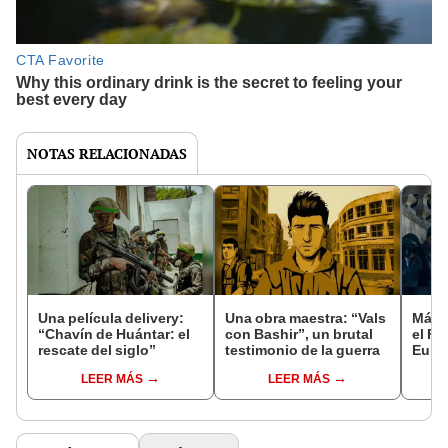
NOTAS RELACIONADAS
Una película delivery:
Una obra maestra: “Vals
Más d
“Chavín de Huántar: el
con Bashir”, un brutal
el Fe
rescate del siglo”
testimonio de la guerra
Euro
LEER MÁS
LEER MÁS