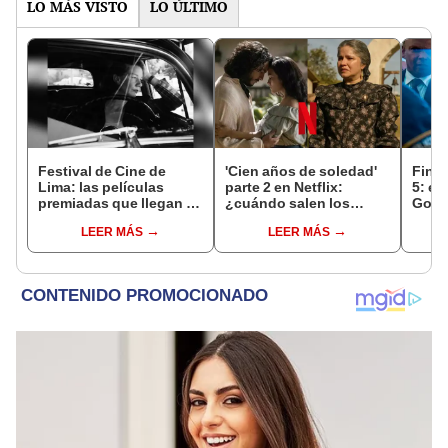
LO MÁS VISTO
LO ÚLTIMO
Festival de Cine de
'Cien años de soledad'
Fina
Lima: las películas
parte 2 en Netflix:
5: el
premiadas que llegan a
¿cuándo salen los
Goldb
la cartelera
nuevos capítulos de la
epis
LEER MÁS
LEER MÁS
serie colombiana?