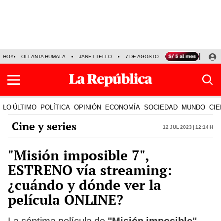
HOY
OLLANTA HUMALA
JANET TELLO
7 DE AGOSTO
TINKA RESULTADOS
LO ÚLTIMO
POLÍTICA
OPINIÓN
ECONOMÍA
SOCIEDAD
MUNDO
CIE
Cine y series
12 Jul 2023 | 12:14 h
"Misión imposible 7",
ESTRENO vía streaming:
¿cuándo y dónde ver la
película ONLINE?