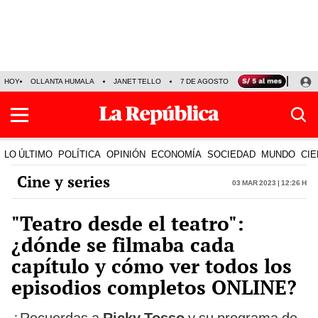
HOY
OLLANTA HUMALA
JANET TELLO
7 DE AGOSTO
TINKA RESULTADOS
LO ÚLTIMO
POLÍTICA
OPINIÓN
ECONOMÍA
SOCIEDAD
MUNDO
CIE
Cine y series
03 Mar 2023 | 12:26 h
"Teatro desde el teatro":
¿dónde se filmaba cada
capítulo y cómo ver todos los
episodios completos ONLINE?