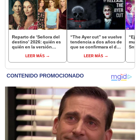
Reparto de ‘Señora del
“The Ayer cut” se vuelve
“Ejér
destino’ 2026: quién es
tendencia a dos años de
muert
quién en la versión
que se confirmara el de
Snyde
peruana de la telenovela
Snyder
arreb
LEER MÁS
LEER MÁS
brasileña
“Spi
home