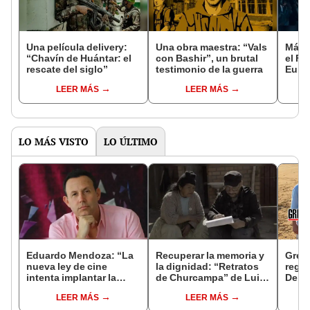
Una película delivery:
Una obra maestra: “Vals
Más d
“Chavín de Huántar: el
con Bashir”, un brutal
el Fe
rescate del siglo”
testimonio de la guerra
Euro
LEER MÁS
LEER MÁS
LO MÁS VISTO
LO ÚLTIMO
Eduardo Mendoza: “La
Recuperar la memoria y
Grey’
nueva ley de cine
la dignidad: “Retratos
regre
intenta implantar la
de Churcampa” de Luis
Demp
censura”
Cintora
Shep
LEER MÁS
LEER MÁS