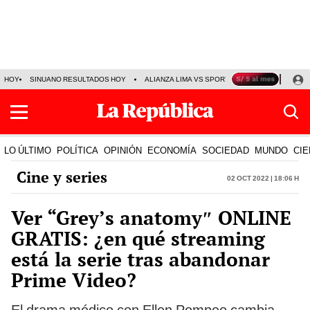
HOY
SINUANO RESULTADOS HOY
ALIANZA LIMA VS SPORT BOYS
JORGE MES
LO ÚLTIMO
POLÍTICA
OPINIÓN
ECONOMÍA
SOCIEDAD
MUNDO
CIE
Cine y series
02 Oct 2022 | 18:06 h
Ver “Grey’s anatomy″ ONLINE
GRATIS: ¿en qué streaming
está la serie tras abandonar
Prime Video?