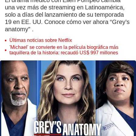
El drama médico con Ellen Pompeo cambia
una vez más de streaming en Latinoamérica,
solo a días del lanzamiento de su temporada
19 en EE. UU. Conoce cómo ver ahora “Grey’s
anatomy” .
Últimas noticias sobre Netflix
'Michael' se convierte en la película biográfica más
taquillera de la historia: recaudó US$ 997 millones