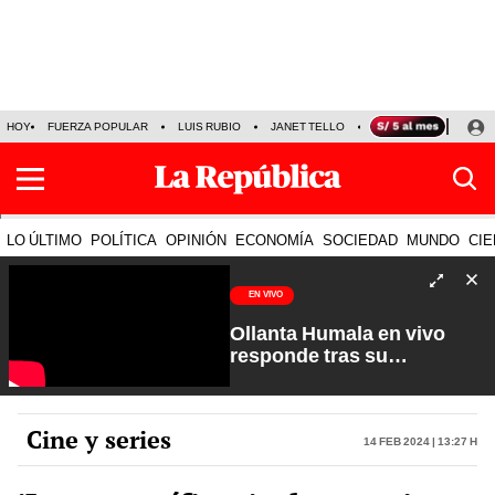
HOY
FUERZA POPULAR
LUIS RUBIO
JANET TELLO
PRECIO DEL DÓLAR
LO ÚLTIMO
POLÍTICA
OPINIÓN
ECONOMÍA
SOCIEDAD
MUNDO
CIE
EN VIVO
Ollanta Humala en vivo
responde tras su
excarcelación | Sin Guion
con Rosa María Palacios
Cine y series
14 Feb 2024 | 13:27 h