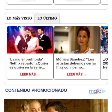
belleza
hace
LO MÁS VISTO
LO ÚLTIMO
'La mujer prohibida'
Mónica Sánchez: "Los
¿Qué
Netflix reparto: ¿Quién
artistas debemos cerrar
2026
es quién en la serie
filas con los no
Netfl
colombiana
negociables, uno de
Prime
LEER MÁS
LEER MÁS
protagonizada por
ellos es la libertad"
Valerie Domínguez?