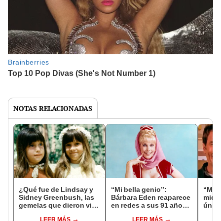
NOTAS RELACIONADAS
¿Qué fue de Lindsay y
“Mi bella genio”:
“Malc
Sidney Greenbush, las
Bárbara Eden reaparece
middl
gemelas que dieron vida
en redes a sus 91 años y
únic
a Carrie Ingalls?
encanta a miles con su
Brya
LEER MÁS
LEER MÁS