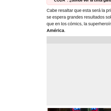
“CODA”: ¿dónde ver la cinta gana
Cabe resaltar que esta será la p
se espera grandes resultados so
que en los cómics, la superheroí
América
.