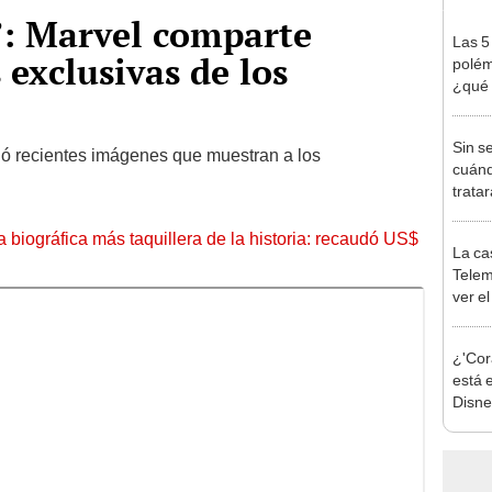
”: Marvel comparte
Las 5
exclusivas de los
polém
¿qué 
salen
Sin s
ló recientes imágenes que muestran a los
cuánd
trata
perso
nueva
la biográfica más taquillera de la historia: recaudó US$
La ca
en T
Tele
ver e
ONLI
¿'Cora
está 
Disne
pelíc