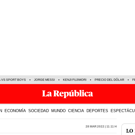
A VS SPORT BOYS
JORGE MESSI
KENJI FUJIMORI
PRECIO DEL DÓLAR
F
N
ECONOMÍA
SOCIEDAD
MUNDO
CIENCIA
DEPORTES
ESPECTÁCU
28 Mar 2022 | 11:11 h
LO