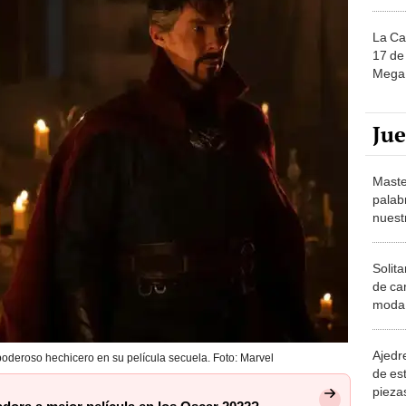
La Ca
17 de 
Mega 
Ju
Maste
palab
nuest
Solita
de ca
moda.
demue
Ajedre
oderoso hechicero en su película secuela. Foto: Marvel
de es
piezas