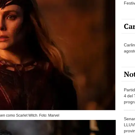
Festi
Car
Carli
agost
No
Partid
4 del
progr
dónde
sen como Scarlet Witch. Foto: Marvel
Senam
LLUV
provi