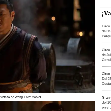
¡Va
Circo 
del 15
Parqu
Migue
Circo
de Jul
Círcul
Circo
Del 2
Costa
Gran 
vistazo de Wong. Foto: Marvel
del 10
en el