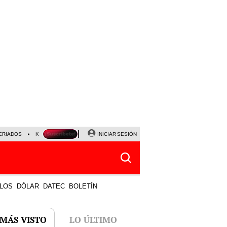
ERIADOS
KEIKO FUJIMORI
NALDY SALDAÑA
INICIAR SESIÓN
JAVIER MILEI
PARTIDOS DE
LOS
DÓLAR
DATEC
BOLETÍN
 MÁS VISTO
LO ÚLTIMO