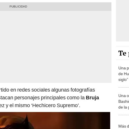
Te 
Una p
de Huá
siglo”
ido en redes sociales algunas fotografías
Una o
estacan personajes principales como la
Bruja
Bashir
z y el mismo ‘Hechicero Supremo’.
de la
Más d