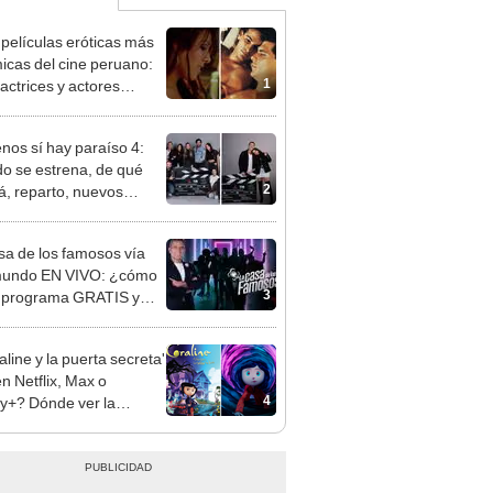
 películas eróticas más
icas del cine peruano:
1
actrices y actores
?
enos sí hay paraíso 4:
o se estrena, de qué
2
rá, reparto, nuevos
najes y todo sobre la
 temporada de la serie
sa de los famosos vía
elemundo
mundo EN VIVO: ¿cómo
3
l programa GRATIS y
NE?
line y la puerta secreta'
en Netflix, Max o
4
y+? Dónde ver la
ula ONLINE