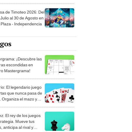
sa de Timoteo 2026: Del
Julio al 30 de Agosto en
Plaza - Independencia
egos
rgrama: ¡Descubre las
ras escondidas en
ro Mastergrama!
rio: El legendario juego
rtas que nunca pasa de
 Organiza el mazo y
stra tu habilidad.
z: El rey de los juegos
trategia. Mueve tus
, anticipa al rival y