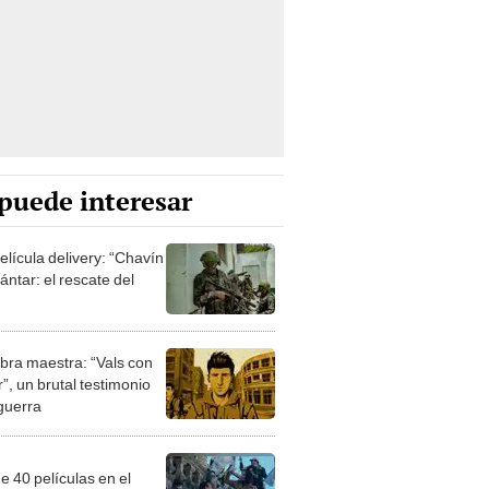
puede interesar
elícula delivery: “Chavín
ntar: el rescate del
bra maestra: “Vals con
”, un brutal testimonio
 guerra
e 40 películas en el