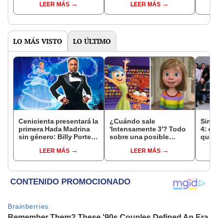
LEER MÁS
LEER MÁS
LO MÁS VISTO
LO ÚLTIMO
Cenicienta presentará la
¿Cuándo sale
Sin s
primera Hada Madrina
'Intensamente 3'? Todo
4: cu
sin género: Billy Porter
sobre una posible
qué t
dará vida al personaje
secuela de Pixar
nuev
LEER MÁS
LEER MÁS
todo 
tempo
Tele