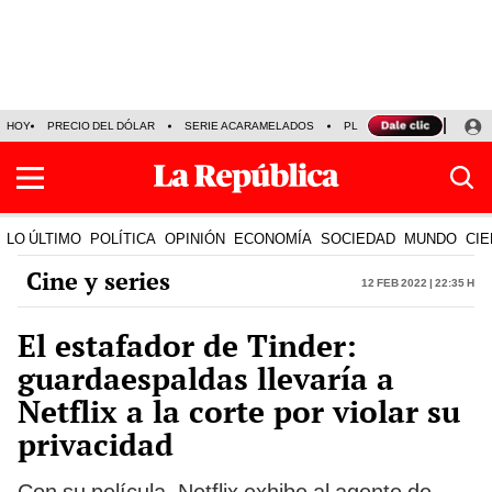
HOY
PRECIO DEL DÓLAR
SERIE ACARAMELADOS
PLAZA VEA
ALEJAND
LO ÚLTIMO
POLÍTICA
OPINIÓN
ECONOMÍA
SOCIEDAD
MUNDO
CIE
Cine y series
12 Feb 2022 | 22:35 h
El estafador de Tinder:
guardaespaldas llevaría a
Netflix a la corte por violar su
privacidad