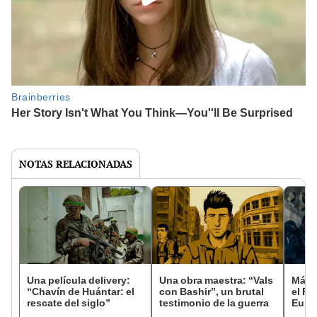
NOTAS RELACIONADAS
Una película delivery:
Una obra maestra: “Vals
Más d
“Chavín de Huántar: el
con Bashir”, un brutal
el Fe
rescate del siglo”
testimonio de la guerra
Euro