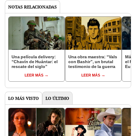
NOTAS RELACIONADAS
Una película delivery:
Una obra maestra: “Vals
Más d
“Chavín de Huántar: el
con Bashir”, un brutal
el Fe
rescate del siglo”
testimonio de la guerra
Euro
LEER MÁS
LEER MÁS
LO MÁS VISTO
LO ÚLTIMO