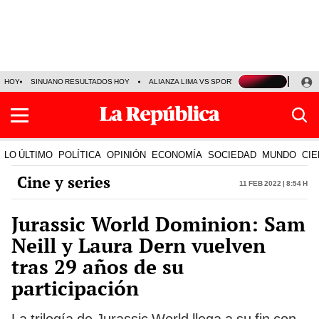
HOY
SINUANO RESULTADOS HOY
ALIANZA LIMA VS SPORT BOYS
JORGE MES
LO ÚLTIMO
POLÍTICA
OPINIÓN
ECONOMÍA
SOCIEDAD
MUNDO
CIE
Cine y series
11 Feb 2022 | 8:54 h
Jurassic World Dominion: Sam
Neill y Laura Dern vuelven
tras 29 años de su
participación