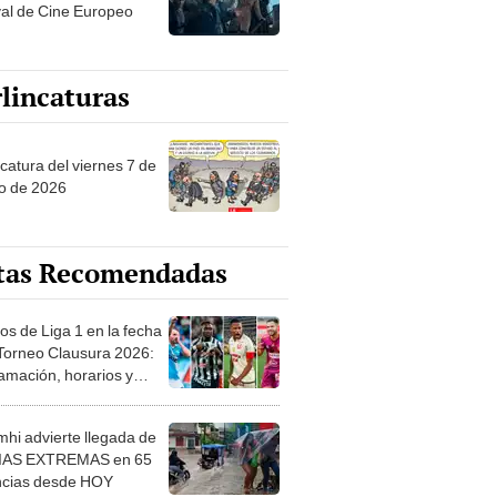
val de Cine Europeo
lincaturas
catura del viernes 7 de
o de 2026
tas Recomendadas
os de Liga 1 en la fecha
 Torneo Clausura 2026:
amación, horarios y
 ver
hi advierte llegada de
IAS EXTREMAS en 65
ncias desde HOY