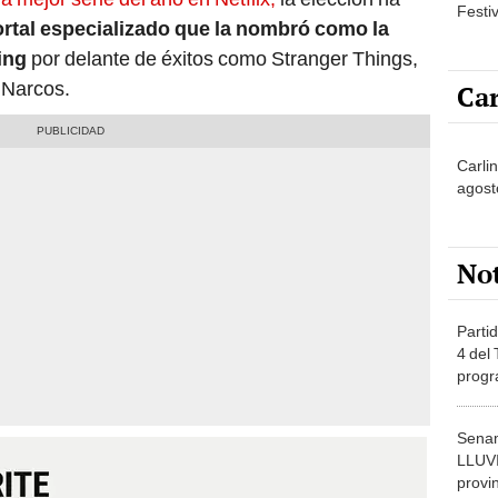
Festi
rtal especializado que la nombró como la
ing
por delante de éxitos como Stranger Things,
 Narcos.
Car
Carlin
agost
No
Partid
4 del
progr
dónde
Senam
LLUV
provi