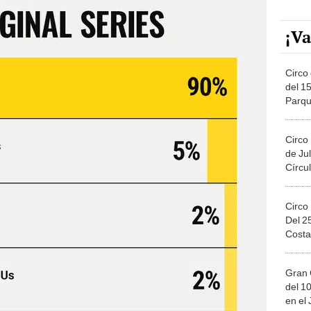
¡Va
Circo 
del 15
Parqu
Migue
Circo
de Jul
Círcul
Circo
Del 2
Costa
Gran 
del 10
en el