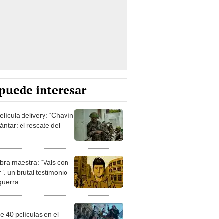
puede interesar
elícula delivery: “Chavín
ntar: el rescate del
bra maestra: “Vals con
”, un brutal testimonio
 guerra
e 40 películas en el