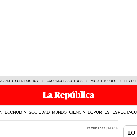
NUANO RESULTADOS HOY
CASO MOCHASUELDOS
MIGUEL TORRES
LEY PU
N
ECONOMÍA
SOCIEDAD
MUNDO
CIENCIA
DEPORTES
ESPECTÁCU
17 Ene 2022 | 14:04 h
LO