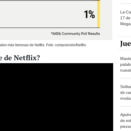
La Ca
17 de 
Mega 
Ju
nales más famosas de Netflix. Foto: composición/Netflix
e de Netflix?
Maste
palab
nuest
Solita
de ca
moda.
demue
Ajedre
de es
piezas