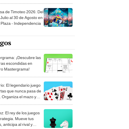
sa de Timoteo 2026: Del
Julio al 30 de Agosto en
Plaza - Independencia
egos
rgrama: ¡Descubre las
ras escondidas en
ro Mastergrama!
rio: El legendario juego
rtas que nunca pasa de
 Organiza el mazo y
stra tu habilidad.
z: El rey de los juegos
trategia. Mueve tus
, anticipa al rival y