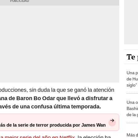
Te 
Una p
de Huá
siglo”
ducciones, sin duda la que se ganó la atención
ana de Baron Bo Odar que llevó a disfrutar a
Una o
ravés de una confusa última temporada.
Bashir
de la
trás de la serie de terror producida por James Wan
Más d
la mejor serie del año en Netflix,
la elección ha