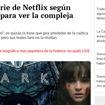
rie de Netflix según
Tráile
para ver la compleja
alguie
Whitn
La Ca
”, es quizás la frase que gira alrededor de la caótica
arequ
, pero sus leales fans no la olvidan.
desde
la biográfica más taquillera de la historia: recaudó US$
Game 
final 
haber
Game 
había
Jon a