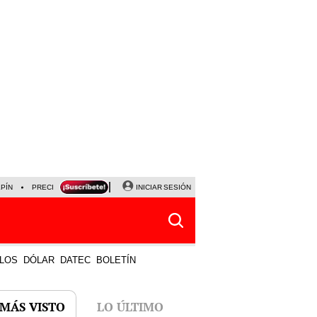
LPÍN
PRECIO DEL DÓLAR
CORTE DE LUZ
INICIAR SESIÓN
VIERNES 7 DE AGOSTO
ALBER
LOS
DÓLAR
DATEC
BOLETÍN
 MÁS VISTO
LO ÚLTIMO