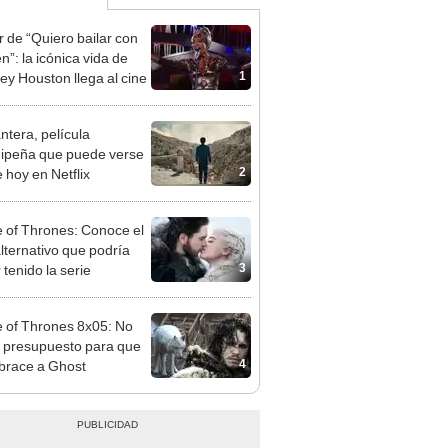
r de “Quiero bailar con
n”: la icónica vida de
1
ey Houston llega al cine
ntera, película
ipeña que puede verse
2
 hoy en Netflix
of Thrones: Conoce el
alternativo que podría
3
 tenido la serie
of Thrones 8x05: No
 presupuesto para que
4
brace a Ghost