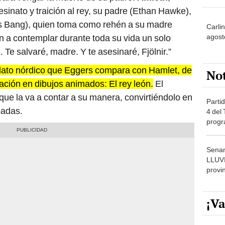
esinato y traición al rey, su padre (Ethan Hawke),
s Bang), quien toma como rehén a su madre
Carli
agost
en a contemplar durante toda su vida un solo
Te salvaré, madre. Y te asesinaré, Fjölnir.”
relato nórdico que Eggers compara con Hamlet, de
No
ción en dibujos animados: El rey león.
El
que la va a contar a su manera, convirtiéndolo en
Partid
padas.
4 del
progr
dónde
Senam
LLUV
provi
¡Va