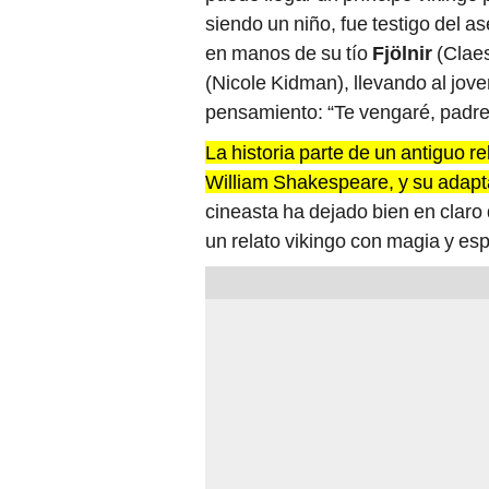
siendo un niño, fue testigo del as
en manos de su tío
Fjölnir
(Clae
(Nicole Kidman), llevando al jov
pensamiento: “Te vengaré, padre. 
La historia parte de un antiguo 
William Shakespeare, y su adapta
cineasta ha dejado bien en claro 
un relato vikingo con magia y es