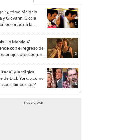
go': ¿cómo Melania
a y Giovanni Ciccia
1
ron escenas en la
ea?
ula ‘La Momia 4’
ende con el regreso de
2
ersonajes clásicos junto
ndan Fraser y Rachel
z
izada” y la trágica
e de Dick York: ¿cómo
3
n sus últimos dias?