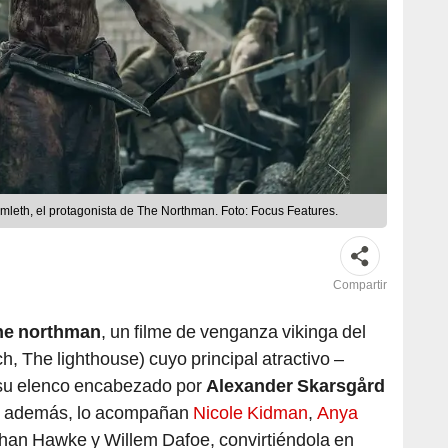
mleth, el protagonista de The Northman. Foto: Focus Features.
Compartir
he northman
, un filme de venganza vikinga del
h, The lighthouse) cuyo principal atractivo –
 su elenco encabezado por
Alexander Skarsgård
h, además, lo acompañan
Nicole Kidman
,
Anya
han Hawke y Willem Dafoe, convirtiéndola en