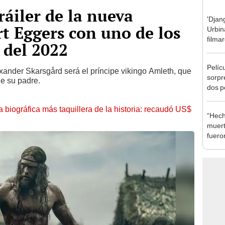
áiler de la nueva
'Djan
rt Eggers con uno de los
Urbin
filma
 del 2022
azot
Pelíc
xander Skarsgård será el príncipe vikingo Amleth, que
sorpr
e su padre.
dos p
a Bre
Weis
la biográfica más taquillera de la historia: recaudó US$
“Hech
muert
fuero