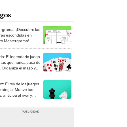
egos
rgrama: ¡Descubre las
ras escondidas en
ro Mastergrama!
rio: El legendario juego
rtas que nunca pasa de
 Organiza el mazo y
stra tu habilidad.
z: El rey de los juegos
trategia. Mueve tus
, anticipa al rival y
gue el jaque mate.