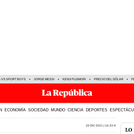
A VS SPORT BOYS
JORGE MESSI
KENJI FUJIMORI
PRECIO DEL DÓLAR
F
N
ECONOMÍA
SOCIEDAD
MUNDO
CIENCIA
DEPORTES
ESPECTÁCU
20 Dic 2021 | 16:33 h
LO