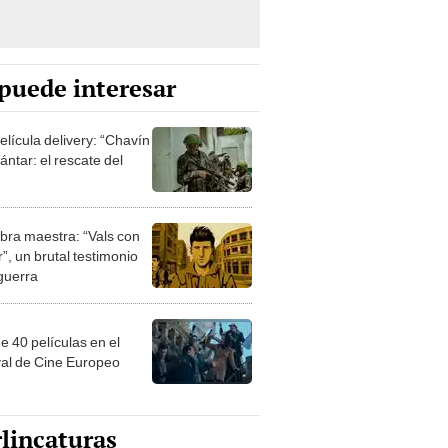
puede interesar
elícula delivery: “Chavín
ntar: el rescate del
bra maestra: “Vals con
”, un brutal testimonio
 guerra
e 40 películas en el
val de Cine Europeo
lincaturas