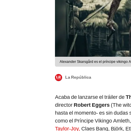
Alexander Skarsgård es el príncipe vikingo A
La República
Acaba de lanzarse el tráiler de
T
director
Robert Eggers
(The witc
hasta el momento- es sin dudas
como el Príncipe Vikingo Amlet
Taylor-Joy,
Claes Bang, Björk, Et