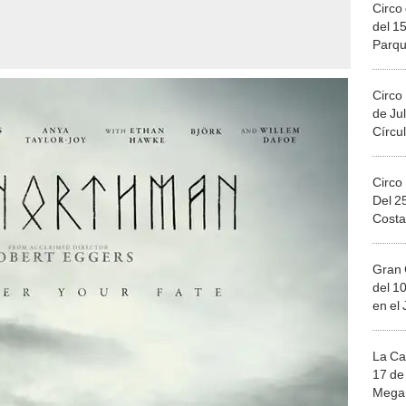
Circo 
del 15
Parqu
Migue
Circo
de Jul
Círcul
Circo
Del 2
Costa
Gran 
del 10
en el
La Ca
17 de 
Mega 