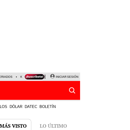
ERIADOS
KEIKO FUJIMORI
NALDY SALDAÑA
INICIAR SESIÓN
JAVIER MILEI
PARTIDOS DE
LOS
DÓLAR
DATEC
BOLETÍN
 MÁS VISTO
LO ÚLTIMO