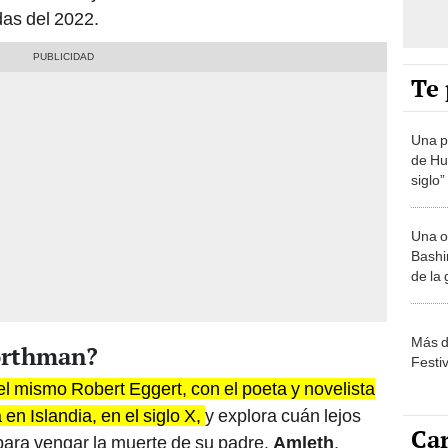
das del 2022.
Te 
Una p
de Huá
siglo”
Una o
Bashir
de la
Más d
orthman?
Festi
el mismo Robert Eggert, con el poeta y novelista
 en Islandia, en el siglo X,
y explora cuán lejos
Car
 para vengar la muerte de su padre.
Amleth
,