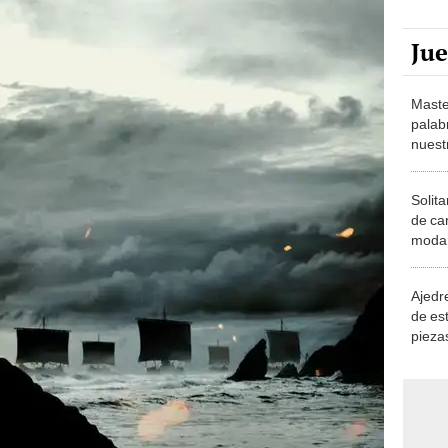
Ju
Maste
palab
nuest
Solita
de ca
moda.
demue
Ajedre
de es
piezas
consi