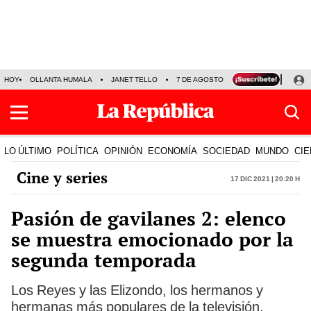
HOY
OLLANTA HUMALA
JANET TELLO
7 DE AGOSTO
TINKA RESULTADOS
LO ÚLTIMO
POLÍTICA
OPINIÓN
ECONOMÍA
SOCIEDAD
MUNDO
CIE
Cine y series
17 Dic 2021 | 20:20 h
Pasión de gavilanes 2: elenco
se muestra emocionado por la
segunda temporada
Los Reyes y las Elizondo, los hermanos y
hermanas más populares de la televisión,