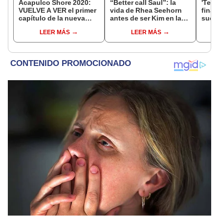
Acapulco Shore 2020:
“Better call Saul”: la
'Te e
VUELVE A VER el primer
vida de Rhea Seehorn
final
capítulo de la nueva
antes de ser Kim en la
suce
temporada del reality de
serie
quién
LEER MÁS
LEER MÁS
MTV
la ser
you'