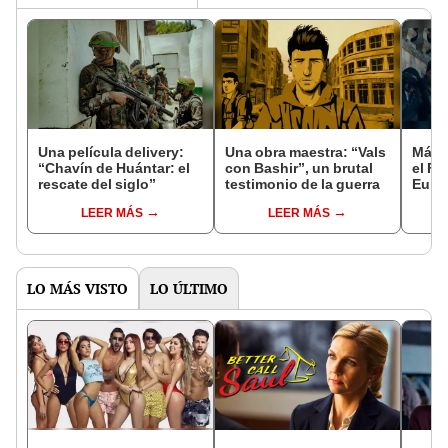
Una película delivery:
Una obra maestra: “Vals
Más d
“Chavín de Huántar: el
con Bashir”, un brutal
el Fe
rescate del siglo”
testimonio de la guerra
Euro
LEER MÁS
LEER MÁS
LO MÁS VISTO
LO ÚLTIMO