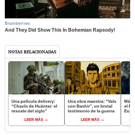
NOTAS RELACIONADAS
Una película delivery:
Una obra maestra: “Vals
Más d
“Chavín de Huántar: el
con Bashir”, un brutal
el Fe
rescate del siglo”
testimonio de la guerra
Euro
LEER MÁS
LEER MÁS