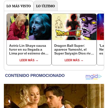
LO MÁS VISTO
LO ÚLTIMO
Actriz Lin Shaye causa
Dragon Ball Super:
'La m
furor en su llegada a
aparece Yamoshi, el
Netfl
Lima por el estreno de
Super Saiyajin Dios rival
es qu
'La noche del demonio
de Bills
colo
LEER MÁS
LEER MÁS
6'
prot
Vale