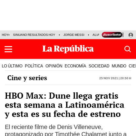
HOY
SINUANO RESULTADOS HOY
JORGE MESSI
ALIANZA LIMA VS SPORT BO
LO ÚLTIMO
POLÍTICA
OPINIÓN
ECONOMÍA
SOCIEDAD
MUNDO
CIE
Cine y series
25 Nov 2021 | 20:50 h
HBO Max: Dune llega gratis
esta semana a Latinoamérica
y esta es su fecha de estreno
El reciente filme de Denis Villeneuve,
protagonizado por Timothée Chalamet junto a