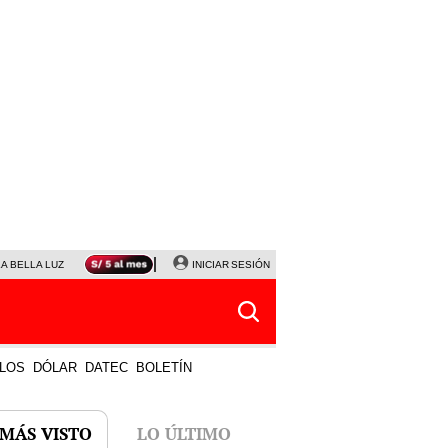
LA BELLA LUZ
MAGALY MEDINA
INICIAR SESIÓN
SINUANO RESULTADOS HOY
JANET TELLO
LOS
DÓLAR
DATEC
BOLETÍN
 MÁS VISTO
LO ÚLTIMO