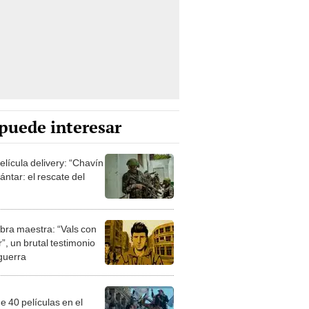
puede interesar
elícula delivery: “Chavín
ntar: el rescate del
bra maestra: “Vals con
”, un brutal testimonio
 guerra
e 40 películas en el