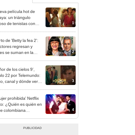
eva película hot de
ya: un triángulo
1
so de tenistas con
nas alborotadas
o de 'Betty la fea 2':
ctores regresan y
2
es se suman en la
a temporada
ñor de los cielos 9’,
ulo 22 por Telemundo:
3
io, canal y dónde ver
NE
jer prohibida' Netflix
to: ¿Quién es quién en
4
rie colombiana
gonizada por Valerie
nguez?