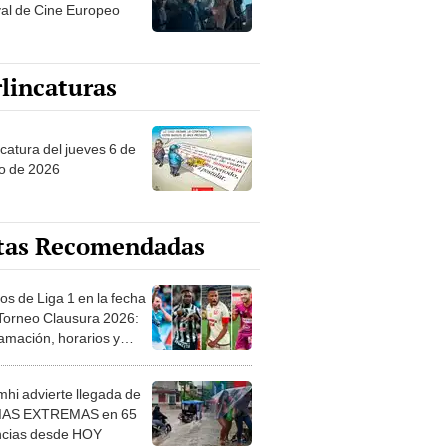
val de Cine Europeo
lincaturas
ncatura del jueves 6 de
o de 2026
tas Recomendadas
os de Liga 1 en la fecha
 Torneo Clausura 2026:
amación, horarios y
 ver
hi advierte llegada de
IAS EXTREMAS en 65
ncias desde HOY