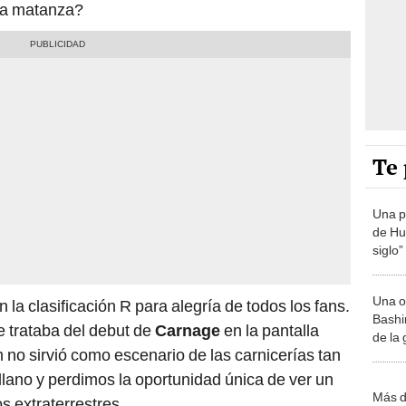
da matanza?
Te 
Una p
de Huá
siglo”
Una o
n la clasificación R para alegría de todos los fans.
Bashir
e trataba del debut de
Carnage
en la pantalla
de la
 no sirvió como escenario de las carnicerías tan
illano y perdimos la oportunidad única de ver un
Más d
s extraterrestres.