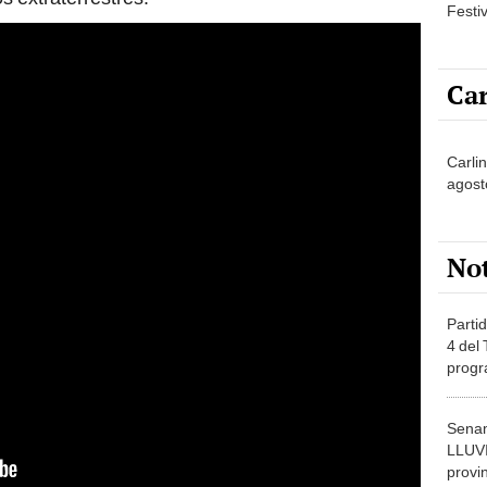
Festi
Car
Carli
agost
No
Partid
4 del
progr
dónde
Senam
LLUV
provi