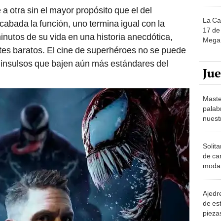
 a otra sin el mayor propósito que el del
La Ca
cabada la función, uno termina igual con la
17 de 
nutos de su vida en una historia anecdótica,
Mega 
tes baratos. El cine de superhéroes no se puede
an insulsos que bajen aún más estándares del
Ju
Maste
palab
nuest
Solita
de ca
moda.
demue
Ajedre
de es
piezas