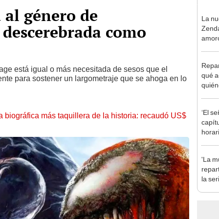
 al género de
La nu
n descerebrada como
Zenda
amoro
hormo
Repart
nage está igual o más necesitada de sesos que el
qué a
ente para sostener un largometraje que se ahoga en lo
quién
nuev
‘El se
la biográfica más taquillera de la historia: recaudó US$
capít
horar
ONLI
'La mu
repar
la se
prota
Domí