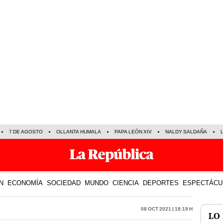
7 DE AGOSTO
OLLANTA HUMALA
PAPA LEÓN XIV
NALDY SALDAÑA
N
ECONOMÍA
SOCIEDAD
MUNDO
CIENCIA
DEPORTES
ESPECTÁCU
08 Oct 2021 | 18:19 h
LO