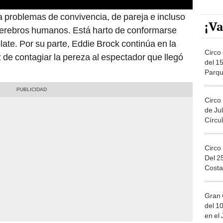
 a problemas de convivencia, de pareja e incluso
¡Va
 cerebros humanos. Está harto de conformarse
late. Por su parte, Eddie Brock continúa en la
Circo 
de contagiar la pereza al espectador que llegó
del 15
Parqu
Migue
Circo
de Jul
Círcul
Circo
Del 2
Costa
Gran 
del 10
en el