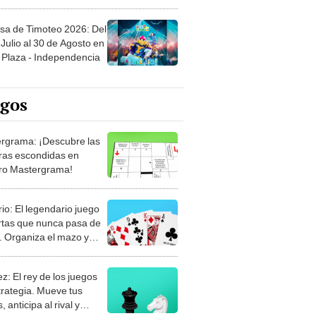
sa de Timoteo 2026: Del
Julio al 30 de Agosto en
Plaza - Independencia
egos
rgrama: ¡Descubre las
ras escondidas en
ro Mastergrama!
rio: El legendario juego
rtas que nunca pasa de
 Organiza el mazo y
stra tu habilidad.
z: El rey de los juegos
trategia. Mueve tus
, anticipa al rival y