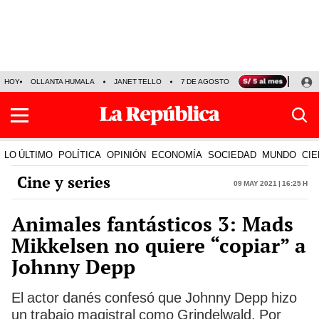
HOY
OLLANTA HUMALA
JANET TELLO
7 DE AGOSTO
TINKA RESULTADOS
LO ÚLTIMO
POLÍTICA
OPINIÓN
ECONOMÍA
SOCIEDAD
MUNDO
CIE
Cine y series
09 May 2021 | 16:25 h
Animales fantásticos 3: Mads
Mikkelsen no quiere “copiar” a
Johnny Depp
El actor danés confesó que Johnny Depp hizo
un trabajo magistral como Grindelwald. Por