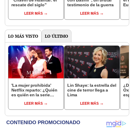
rescate del siglo”
testimonio de la guerra
Euro
LEER MÁS
LEER MÁS
LO MÁS VISTO
LO ÚLTIMO
'La mujer prohibida'
Lin Shaye: la estrella del
¿Dónd
Netflix reparto: ¿Quién
cine de terror llega a
Oxfor
es quién en la serie
Lima
espa
colombiana
LEER MÁS
LEER MÁS
protagonizada por
Valerie Domínguez?