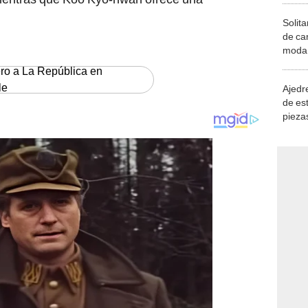
Solita
de ca
moda.
demue
ero a La República en
le
Ajedre
de es
piezas
consi