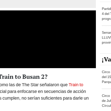
Partid
4 del
progr
dónde
Senam
LLUV
provi
¡Va
Circo 
 Train to Busan 2?
del 15
Parqu
omo las de The Star señalaron que
Train to
Migue
cial para enfocarse en secuencias de acción
Circo
s cumplen, no serían suficientes para darle un
de Jul
Círcul