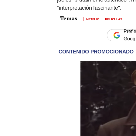
“interpretación fascinante”.
NETFLIX
PELICULAS
Prefi
Goog