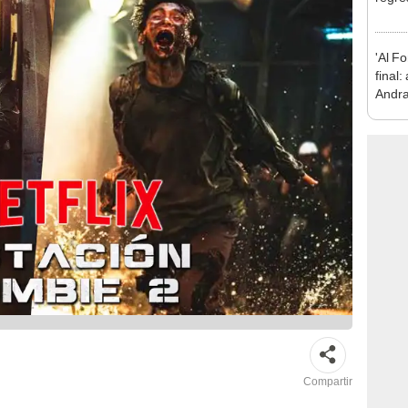
'Al Fo
final:
Andra
'Char
Compartir