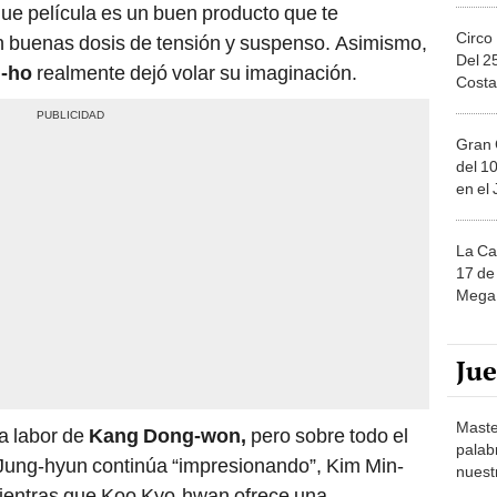
que película es un buen producto que te
Circo
 buenas dosis de tensión y suspenso. Asimismo,
Del 2
g-ho
realmente dejó volar su imaginación.
Costa
Gran 
del 10
en el
La Ca
17 de 
Mega 
Ju
Maste
a labor de
Kang Dong-won,
pero sobre todo el
palab
e Jung-hyun continúa “impresionando”, Kim Min-
nuest
 mientras que Koo Kyo-hwan ofrece una