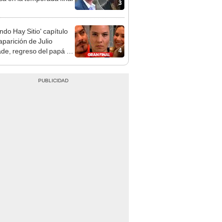
3
ndo Hay Sitio' capítulo
 aparición de Julio
4
de, regreso del papá de
o' y más momentos