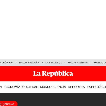
A LEÓN XIV
NALDY SALDAÑA
LA BELLA LUZ
MAGALY MEDINA
PRECIO D
N
ECONOMÍA
SOCIEDAD
MUNDO
CIENCIA
DEPORTES
ESPECTÁCU
EN VIVO