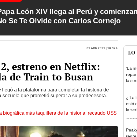
Papa León XIV llega al Perú y comienzan
No Se Te Olvide con Carlos Cornejo
01 Abr 2021 | 16:32 h
LO
2, estreno en Netflix:
'La mu
la de Train to Busan
repar
la se
prota
 llegó a la plataforma para completar la historia de
Domí
la secuela que prometió superar a su predecesora.
¿'La l
está 
la ser
la biográfica más taquillera de la historia: recaudó US$
Peaky
regre