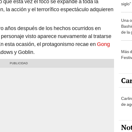
o que esta vez el foco se expande a toda la
siglo”
, la acción y el terrorífico espectáculo adquieren
Una o
Bashir
tro años después de los hechos ocurridos en
de la
n personaje visto aparece nuevamente al tratarse
En esta ocasión, el protagonismo recae en
Gong
adows y Goblin.
Más d
Festi
Car
Carli
de ag
No