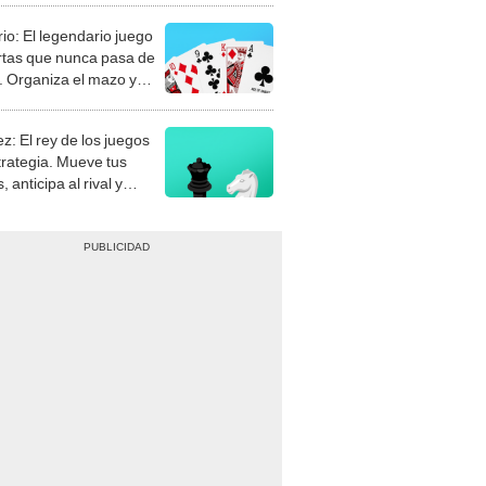
rio: El legendario juego
rtas que nunca pasa de
 Organiza el mazo y
stra tu habilidad.
z: El rey de los juegos
trategia. Mueve tus
, anticipa al rival y
gue el jaque mate.