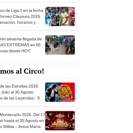
os de Liga 1 en la fecha
 Torneo Clausura 2026:
amación, horarios y
 ver
hi advierte llegada de
IAS EXTREMAS en 65
ncias desde HOY
mos al Circo!
de las Estrellas 2026:
 Julio al 30 Agosto.
e de las Leyendas - San
l
 Montecarlo 2026: Del 17
io hasta el 30 Agosto en
o Militar - Jesús María