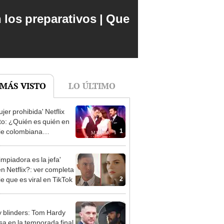
 los preparativos | Que
 MÁS VISTO
LO ÚLTIMO
jer prohibida' Netflix
to: ¿Quién es quién en
1
rie colombiana
gonizada por Valerie
nguez?
impiadora es la jefa'
en Netflix?: ver completa
2
ie que es viral en TikTok
 blinders: Tom Hardy
sa en la temporada final