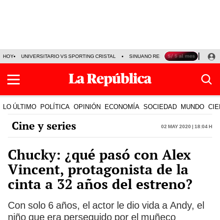
HOY
UNIVERSITARIO VS SPORTING CRISTAL
SINUANO RESULTADOS HOY
CA
LO ÚLTIMO
POLÍTICA
OPINIÓN
ECONOMÍA
SOCIEDAD
MUNDO
CIE
Cine y series
02 May 2020 | 18:04 h
Chucky: ¿qué pasó con Alex
Vincent, protagonista de la
cinta a 32 años del estreno?
Con solo 6 años, el actor le dio vida a Andy, el
niño que era perseguido por el muñeco