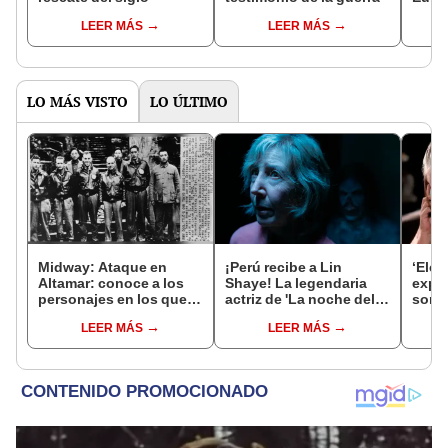
LEER MÁS
LEER MÁS
LO MÁS VISTO
LO ÚLTIMO
Midway: Ataque en
¡Perú recibe a Lin
‘Elen
Altamar: conoce a los
Shaye! La legendaria
expl
personajes en los que
actriz de 'La noche del
son 
se basaron para hacer la
demonio' visitará
de la
LEER MÁS
LEER MÁS
película
nuestro país para
promocionar 'Insidious,
están entre nosotros'