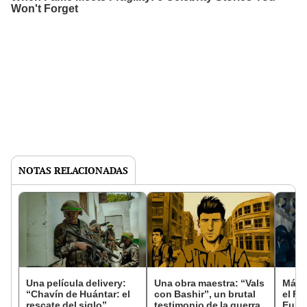
NOTAS RELACIONADAS
Una película delivery:
Una obra maestra: “Vals
Más d
“Chavín de Huántar: el
con Bashir”, un brutal
el Fe
rescate del siglo”
testimonio de la guerra
Euro