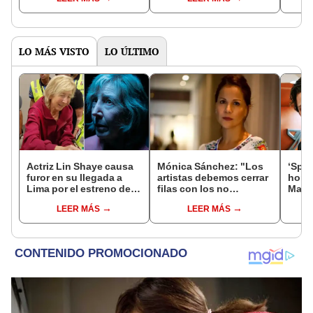
LO MÁS VISTO
LO ÚLTIMO
Actriz Lin Shaye causa
Mónica Sánchez: "Los
‘Spi
furor en su llegada a
artistas debemos cerrar
home’
Lima por el estreno de
filas con los no
May e
'La noche del demonio
negociables, uno de
expli
LEER MÁS
LEER MÁS
6'
ellos es la libertad"