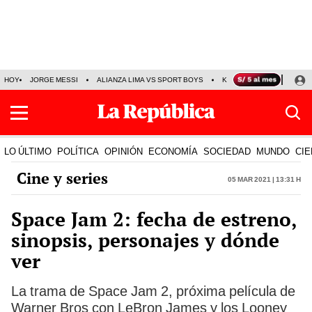
HOY
JORGE MESSI
ALIANZA LIMA VS SPORT BOYS
KENJI FUJIMORI
PRE
LO ÚLTIMO
POLÍTICA
OPINIÓN
ECONOMÍA
SOCIEDAD
MUNDO
CIE
Cine y series
05 Mar 2021 | 13:31 h
Space Jam 2: fecha de estreno,
sinopsis, personajes y dónde
ver
La trama de Space Jam 2, próxima película de
Warner Bros con LeBron James y los Looney