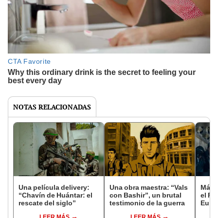
NOTAS RELACIONADAS
Una película delivery:
Una obra maestra: “Vals
Más d
“Chavín de Huántar: el
con Bashir”, un brutal
el Fe
rescate del siglo”
testimonio de la guerra
Euro
LEER MÁS
LEER MÁS