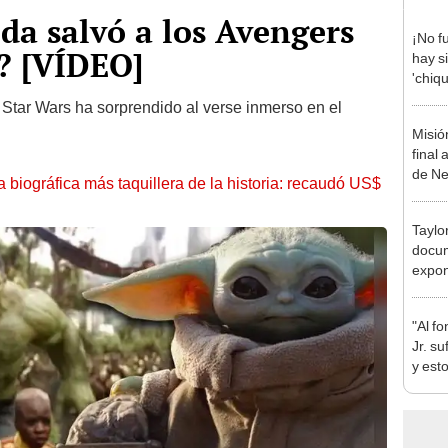
da salvó a los Avengers
¡No f
’? [VÍDEO]
hay si
'chiqu
e Star Wars ha sorprendido al verse inmerso en el
Misió
final 
de Ne
la biográfica más taquillera de la historia: recaudó US$
Taylor
docum
expon
canta
"Al fo
Jr. su
y est