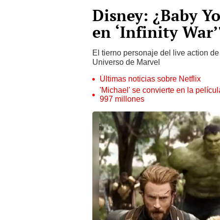
Disney: ¿Baby Yo
en ‘Infinity War
El tierno personaje del live action d
Universo de Marvel
Últimas noticias sobre Netflix
'Michael' se convierte en la pelícu
997 millones