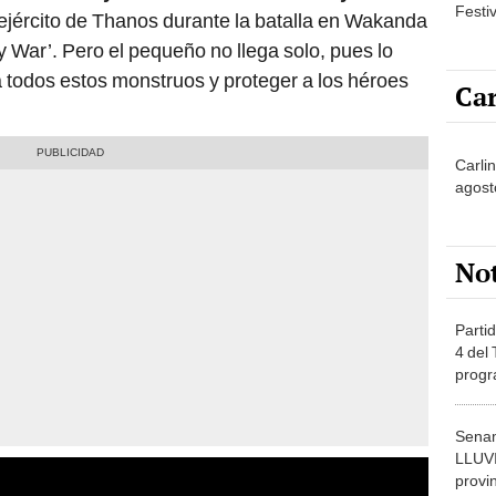
Festi
 ejército de Thanos durante la batalla en Wakanda
ty War’. Pero el pequeño no llega solo, pues lo
todos estos monstruos y proteger a los héroes
Car
Carli
agost
No
Partid
4 del
progr
dónde
Senam
LLUV
provi