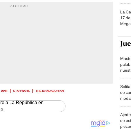
La Ca
17 de 
Mega 
Ju
Maste
palab
nuest
Solita
Y WAR
STAR WARS
THE MANDALORIAN
de ca
moda.
ero a La República en
demue
le
Ajedre
de es
piezas