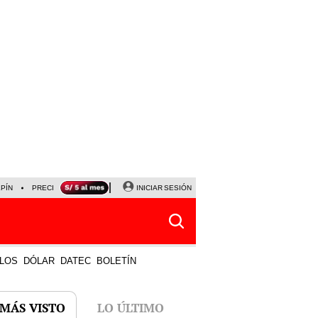
LPÍN
PRECIO DEL DÓLAR
CORTE DE LUZ
INICIAR SESIÓN
VIERNES 7 DE AGOSTO
ALBER
LOS
DÓLAR
DATEC
BOLETÍN
 MÁS VISTO
LO ÚLTIMO