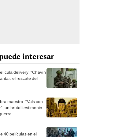
puede interesar
elícula delivery: “Chavín
ntar: el rescate del
bra maestra: “Vals con
”, un brutal testimonio
 guerra
e 40 películas en el