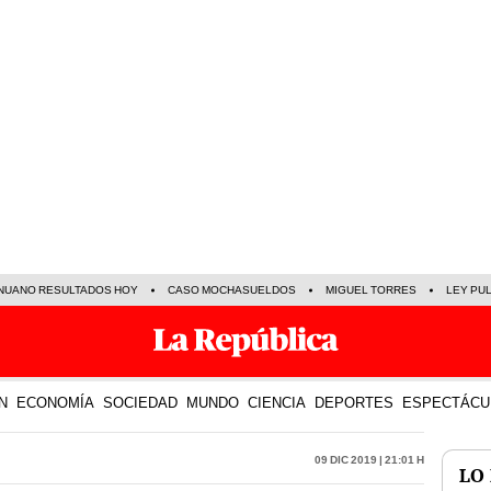
NUANO RESULTADOS HOY
CASO MOCHASUELDOS
MIGUEL TORRES
LEY PU
N
ECONOMÍA
SOCIEDAD
MUNDO
CIENCIA
DEPORTES
ESPECTÁCU
09 Dic 2019 | 21:01 h
LO