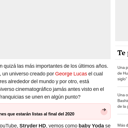
Te 
n quizá las más importantes de los últimos años.
Una p
, un universo creado por
George Lucas
el cual
de Huá
siglo”
es alrededor del mundo y por otro, está
universo cinematográfico jamás antes visto en el
Una o
franquicias se unen en algún punto?
Bashir
de la
es que estarán listas al final del 2020
 YouTube,
Stryder HD
, vemos como
baby Yoda
se
Más d