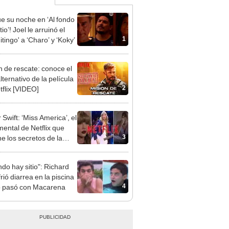
ue su noche en ‘Al fondo
tio’! Joel le arruinó el
1
itingo' a ‘Charo’ y ‘Koky’
n de rescate: conoce el
alternativo de la película
2
tflix [VIDEO]
 Swift: ‘Miss America’, el
ental de Netflix que
3
e los secretos de la
nte
ndo hay sitio": Richard
frió diarrea en la piscina
4
o pasó con Macarena