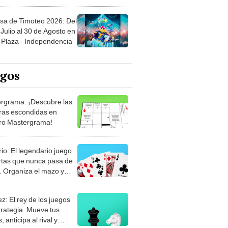
sa de Timoteo 2026: Del
Julio al 30 de Agosto en
Plaza - Independencia
egos
rgrama: ¡Descubre las
ras escondidas en
ro Mastergrama!
rio: El legendario juego
rtas que nunca pasa de
 Organiza el mazo y
stra tu habilidad.
z: El rey de los juegos
trategia. Mueve tus
, anticipa al rival y