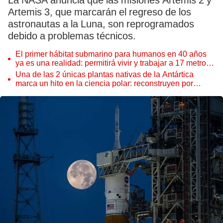
La NASA anuncia que las misiones Artemis 2 y
Artemis 3, que marcarán el regreso de los
astronautas a la Luna, son reprogramados
debido a problemas técnicos.
El primer hábitat submarino para humanos en 40 años
ya es una realidad: permitirá vivir y trabajar a 17 metros
de profundidad
Una de las 2 únicas plantas nativas de la Antártica
marca un hito en la ciencia polar: reconstruyen por
primera vez todo su ADN