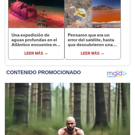
Una expedición de
Pensaron que era un
aguas profundas en el
error del satélite, hasta
Atlántico encuentra más
que descubrieron una
de 200.000 barriles de
enorme mancha naranja
LEER MÁS
LEER MÁS
residuos radiactivos
sobre Bolivia.
con fugas