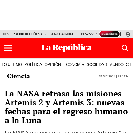
HOY
PRECIO DEL DÓLAR
KENJI FUJIMORI
PLAZA VEA
FERIADOS
KE
LO ÚLTIMO
POLÍTICA
OPINIÓN
ECONOMÍA
SOCIEDAD
MUNDO
CIE
Ciencia
05 Dic 2024 | 18:17 h
La NASA retrasa las misiones
Artemis 2 y Artemis 3: nuevas
fechas para el regreso humano
a la Luna