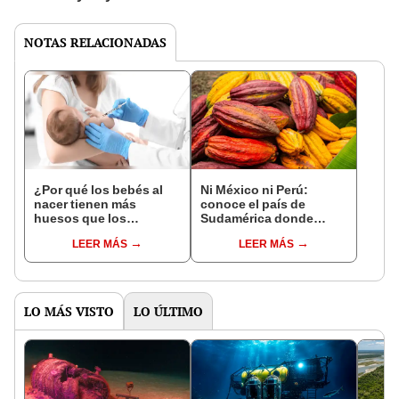
NOTAS RELACIONADAS
¿Por qué los bebés al
Ni México ni Perú:
nacer tienen más
conoce el país de
huesos que los
Sudamérica donde
adultos?
nació el cacao, según
LEER MÁS
LEER MÁS
estudio
LO MÁS VISTO
LO ÚLTIMO