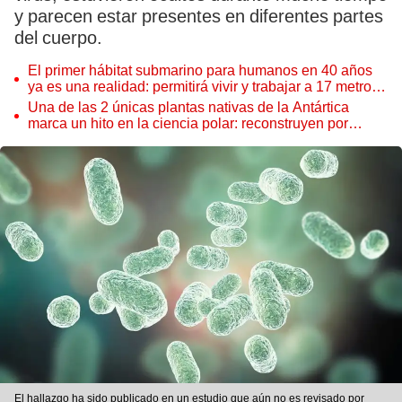
y parecen estar presentes en diferentes partes
del cuerpo.
El primer hábitat submarino para humanos en 40 años
ya es una realidad: permitirá vivir y trabajar a 17 metros
de profundidad
Una de las 2 únicas plantas nativas de la Antártica
marca un hito en la ciencia polar: reconstruyen por
primera vez todo su ADN
El hallazgo ha sido publicado en un estudio que aún no es revisado por