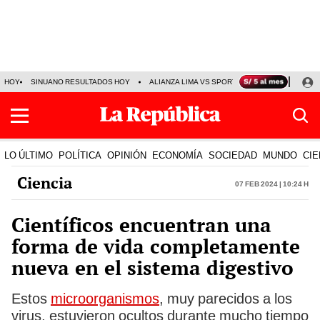
HOY
SINUANO RESULTADOS HOY
ALIANZA LIMA VS SPORT BOYS
JORGE MES
LO ÚLTIMO
POLÍTICA
OPINIÓN
ECONOMÍA
SOCIEDAD
MUNDO
CIE
Ciencia
07 Feb 2024 | 10:24 h
Científicos encuentran una
forma de vida completamente
nueva en el sistema digestivo
Estos
microorganismos
, muy parecidos a los
virus, estuvieron ocultos durante mucho tiempo