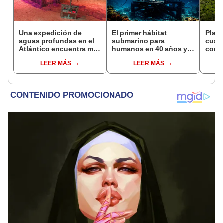
Una expedición de
El primer hábitat
Plant
aguas profundas en el
submarino para
cuat
Atlántico encuentra más
humanos en 40 años ya
convi
de 200.000 barriles de
es una realidad:
en u
LEER MÁS
LEER MÁS
residuos radiactivos
permitirá vivir y trabajar
hoy s
con fugas
a 17 metros de
veces
profundidad
Leye