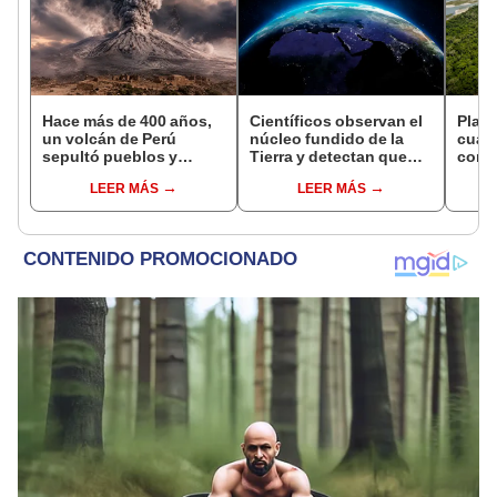
Hace más de 400 años,
Científicos observan el
Plant
un volcán de Perú
núcleo fundido de la
cuat
sepultó pueblos y
Tierra y detectan que
convi
provocó uno de los
cambió repentinamente
en u
LEER MÁS
LEER MÁS
veranos más fríos de la
de dirección
hoy s
historia: sigue bajo
veces
monitoreo
Leye