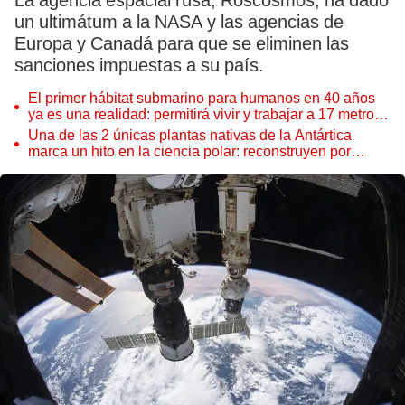
La agencia espacial rusa, Roscosmos, ha dado
un ultimátum a la NASA y las agencias de
Europa y Canadá para que se eliminen las
sanciones impuestas a su país.
El primer hábitat submarino para humanos en 40 años
ya es una realidad: permitirá vivir y trabajar a 17 metros
de profundidad
Una de las 2 únicas plantas nativas de la Antártica
marca un hito en la ciencia polar: reconstruyen por
primera vez todo su ADN