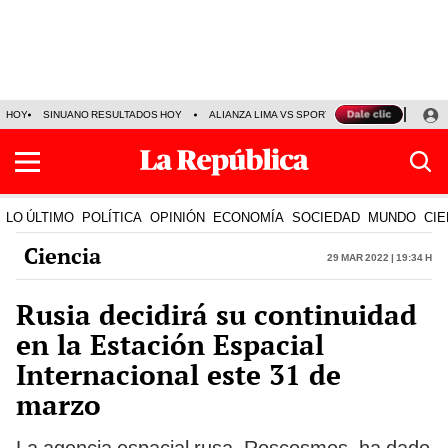
HOY
SINUANO RESULTADOS HOY
ALIANZA LIMA VS SPORT BOYS
JORGE MES
LO ÚLTIMO
POLÍTICA
OPINIÓN
ECONOMÍA
SOCIEDAD
MUNDO
CIE
Ciencia
29 Mar 2022 | 19:34 h
Rusia decidirá su continuidad
en la Estación Espacial
Internacional este 31 de
marzo