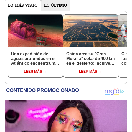
LO MÁS VISTO
LO ÚLTIMO
Una expedición de
China crea su “Gran
Cient
aguas profundas en el
Muralla” solar de 400 km
los 
Atlántico encuentra más
en el desierto: incluye
comu
de 200.000 barriles de
una central con forma
ómic
LEER MÁS
LEER MÁS
residuos radiactivos
de caballo visible desde
con fugas
el espacio