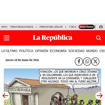
HOY
TINKA RESULTADOS
PRECIO DEL DÓLAR
7 DE AGOSTO
OLLANTA H
LO ÚLTIMO
POLÍTICA
OPINIÓN
ECONOMÍA
SOCIEDAD
MUNDO
CIE
Jueves 18 De Junio De 2026