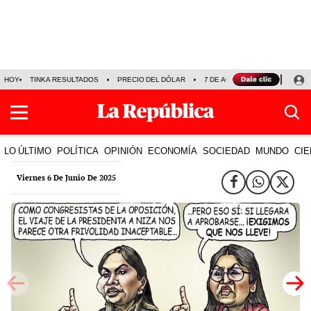
HOY
TINKA RESULTADOS
PRECIO DEL DÓLAR
7 DE AGOSTO
OLLANTA H
LO ÚLTIMO
POLÍTICA
OPINIÓN
ECONOMÍA
SOCIEDAD
MUNDO
CIE
Viernes 6 De Junio De 2025