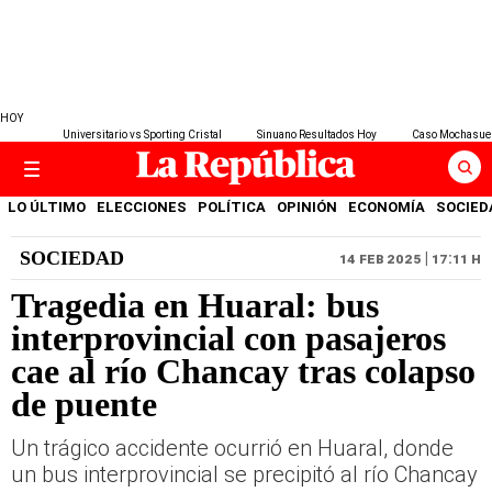
HOY
Universitario vs Sporting Cristal
Sinuano Resultados Hoy
Caso Mochasue
LO ÚLTIMO
ELECCIONES
POLÍTICA
OPINIÓN
ECONOMÍA
SOCIED
SOCIEDAD
14 FEB 2025 | 17:11 H
Tragedia en Huaral: bus
interprovincial con pasajeros
cae al río Chancay tras colapso
de puente
Un trágico accidente ocurrió en Huaral, donde
un bus interprovincial se precipitó al río Chancay