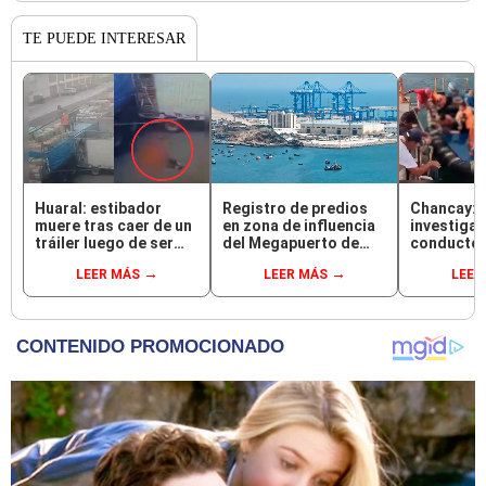
TE PUEDE INTERESAR
Huaral: estibador
Registro de predios
Chancay: F
muere tras caer de un
en zona de influencia
investigac
tráiler luego de ser
del Megapuerto de
conductor
empujado por su
Chancay creció en
embarcaci
LEER MÁS
LEER MÁS
LEER
compañero
38%, según Sunarp:
volcó y ca
hipotecas y
muerte de
compraventas son las
hija
principales