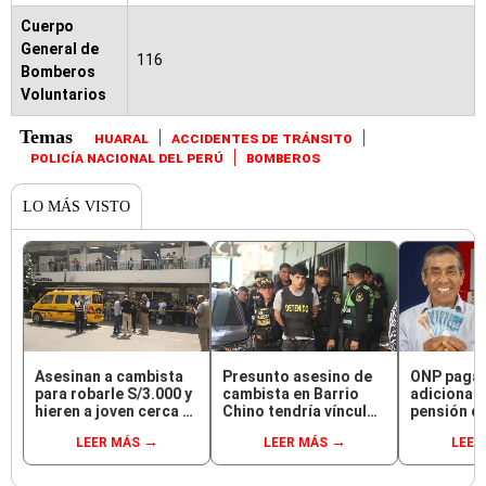
Cuerpo
General de
116
Bomberos
Voluntarios
HUARAL
ACCIDENTES DE TRÁNSITO
POLICÍA NACIONAL DEL PERÚ
BOMBEROS
LO MÁS VISTO
Asesinan a cambista
Presunto asesino de
ONP paga
para robarle S/3.000 y
cambista en Barrio
adicional 
hieren a joven cerca al
Chino tendría vínculos
pensión d
Barrio Chino en Lima
con el Tren de Aragua:
jubilados
LEER MÁS
LEER MÁS
LEER
Cercado
PNP revela marcaje
este requ
saber si s
beneficiar