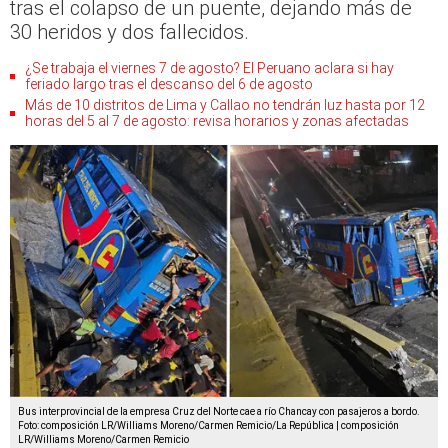
tras el colapso de un puente, dejando más de
30 heridos y dos fallecidos.
¿Se trabaja el viernes 7 de agosto? El Peruano aclara si hay
feriado largo tras el descanso del 6 de agosto
Más de 10 distritos de Lima y Callao no tendrán luz hasta por 12
horas del 5 al 7 de agosto: revisa horarios y zonas afectadas
Bus interprovincial de la empresa Cruz del Norte cae a río Chancay con pasajeros a bordo.
Foto: composición LR/Williams Moreno/Carmen Remicio/La República | composición
LR/Williams Moreno/Carmen Remicio