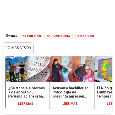
EXTORSIÓN
DELINCUENCIA
LOS OLIVOS
LO MÁS VISTO
¿Se trabaja el viernes
Acusan a bachiller en
El Niño go
7 de agosto? El
Psicología de
Lambayeq
Peruano aclara si hay
presunta agresión
temperatu
feriado largo tras el
contra niño con
hasta 36 °
LEER MÁS
LEER MÁS
LEER
descanso del 6 de
autismo en Surco:
riesgo la 
agosto
cámaras captan el
de mango 
hecho