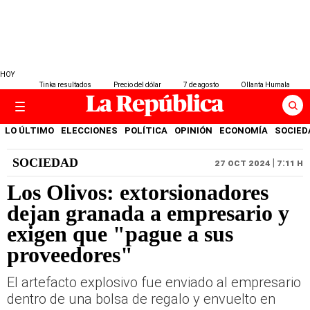
HOY
Tinka resultados
Precio del dólar
7 de agosto
Ollanta Humala
LO ÚLTIMO
ELECCIONES
POLÍTICA
OPINIÓN
ECONOMÍA
SOCIED
SOCIEDAD
27 OCT 2024 | 7:11 H
Los Olivos: extorsionadores
dejan granada a empresario y
exigen que "pague a sus
proveedores"
El artefacto explosivo fue enviado al empresario
dentro de una bolsa de regalo y envuelto en