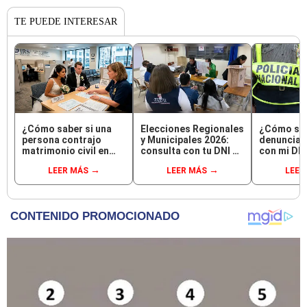
TE PUEDE INTERESAR
¿Cómo saber si una
Elecciones Regionales
¿Cómo sab
persona contrajo
y Municipales 2026:
denuncias 
matrimonio civil en
consulta con tu DNI si
con mi DN
Reniec?
fuiste elegido
LEER MÁS
LEER MÁS
LEER
miembro de mesa para
este 4 de octubre en el
link oficial de la ONPE