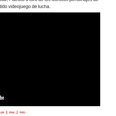
tido videojuego de lucha.
LUS
PS4
PS5