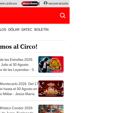
APA LEÓN XIV
NALDY SALDAÑA
INICIAR SESIÓN
LA BELLA LUZ
MAGALY MEDINA
HORÓS
LOS
DÓLAR
DATEC
BOLETÍN
mos al Circo!
de las Estrellas 2026:
 Julio al 30 Agosto.
e de las Leyendas - San
l
 Montecarlo 2026: Del 17
io hasta el 30 Agosto en
o Militar - Jesús María
 Místico Condor 2026:
5 de Junio. Explanada