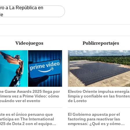
ero a La República en
le
Videojuegos
Publirreportajes
he Game Awards 2025 llega por
Electro Oriente impulsa energía
rimera vez a Prime Video: cómo
limpia y confiable en las fronte
 cuándo ver el evento
de Loreto
ste es el único peruano que
El Gobierno apuesta por el
articipa en The International
factoring para reactivar las
025 de Dota 2 con el equipo
empresas: ¿Qué es y cómo
eroic
funciona?