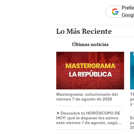
Prefi
Goog
Lo Más Reciente
Últimas noticias
Mastergrama: solucionario del
T
viernes 7 de agosto de 2026
p
y
➤ Descubre tu HORÓSCOPO DE
HOY: qué te deparan los astros
E
este viernes 7 de agosto, según
p
Jhan Sandoval
2
H