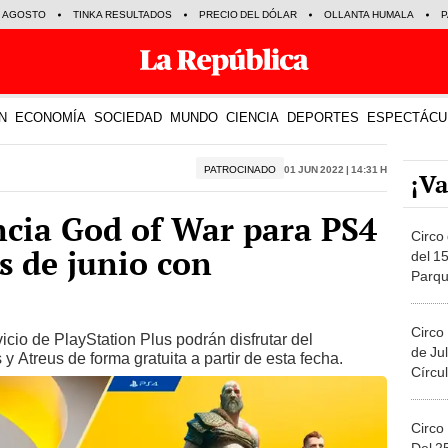
E AGOSTO
TINKA RESULTADOS
PRECIO DEL DÓLAR
OLLANTA HUMALA
P
N
ECONOMÍA
SOCIEDAD
MUNDO
CIENCIA
DEPORTES
ESPECTÁCU
PATROCINADO
01 Jun 2022 | 14:31 h
¡Va
ncia God of War para PS4
Circo 
s de junio con
del 15
Parqu
Migue
Circo
icio de PlayStation Plus podrán disfrutar del
de Jul
 Atreus de forma gratuita a partir de esta fecha.
Círcul
Circo
Del 2