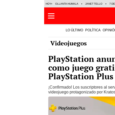
HOY
OLLANTA HUMALA
JANET TELLO
7 D
LO ÚLTIMO
POLÍTICA
OPINIÓ
Videojuegos
PlayStation anu
como juego grati
PlayStation Plus
¡Confirmado! Los suscriptores al serv
videojuego protagonizado por Kratos y