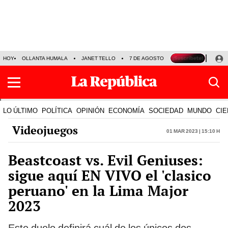
HOY
OLLANTA HUMALA
JANET TELLO
7 DE AGOSTO
TINKA RESULTADOS
LO ÚLTIMO
POLÍTICA
OPINIÓN
ECONOMÍA
SOCIEDAD
MUNDO
CIE
Videojuegos
01 Mar 2023 | 15:10 h
Beastcoast vs. Evil Geniuses:
sigue aquí EN VIVO el 'clasico
peruano' en la Lima Major
2023