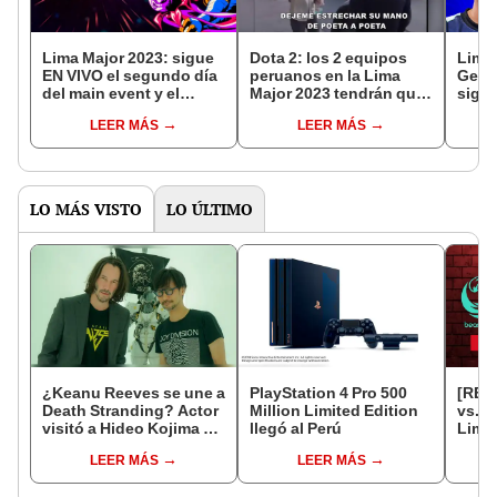
Lima Major 2023: sigue
Dota 2: los 2 equipos
Lima 
EN VIVO el segundo día
peruanos en la Lima
Geniu
del main event y el
Major 2023 tendrán que
sigue
Beastcoast vs. Evil
eliminarse entre sí
del 
LEER MÁS
LEER MÁS
Geniuses
la et
LO MÁS VISTO
LO ÚLTIMO
¿Keanu Reeves se une a
PlayStation 4 Pro 500
[RES
Death Stranding? Actor
Million Limited Edition
vs. T
visitó a Hideo Kojima en
llegó al Perú
Lima 
su estudio [FOTOS Y
'bizc
LEER MÁS
LEER MÁS
VIDEO]
prime
de Do