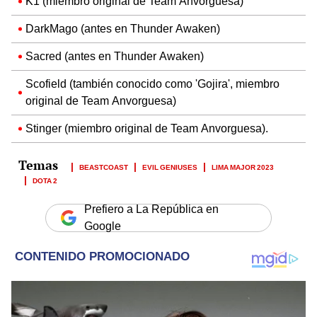
K1 (miembro original de Team Anvorguesa)
DarkMago (antes en Thunder Awaken)
Sacred (antes en Thunder Awaken)
Scofield (también conocido como 'Gojira', miembro
original de Team Anvorguesa)
Stinger (miembro original de Team Anvorguesa).
BEASTCOAST
EVIL GENIUSES
LIMA MAJOR 2023
DOTA 2
Prefiero a La República en
Google