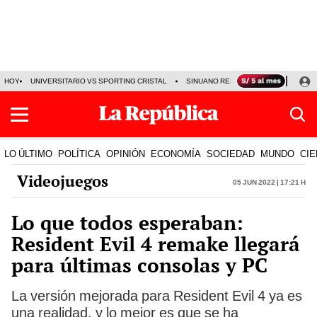
HOY
UNIVERSITARIO VS SPORTING CRISTAL
SINUANO RESULTADOS HOY
CA
LO ÚLTIMO
POLÍTICA
OPINIÓN
ECONOMÍA
SOCIEDAD
MUNDO
CIE
Videojuegos
05 Jun 2022 | 17:21 h
Lo que todos esperaban:
Resident Evil 4 remake llegará
para últimas consolas y PC
La versión mejorada para Resident Evil 4 ya es
una realidad, y lo mejor es que se ha