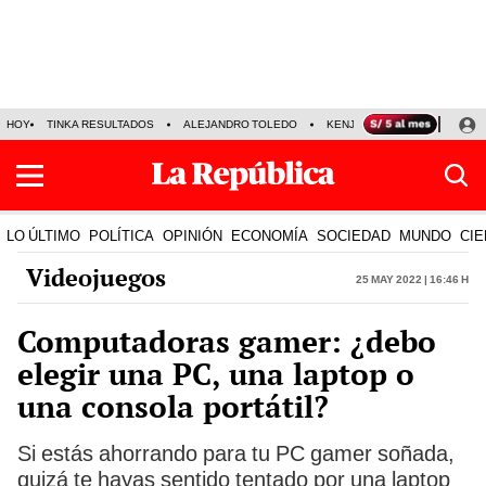
HOY
TINKA RESULTADOS
ALEJANDRO TOLEDO
KENJI FUJIMORI
PRECIO
LO ÚLTIMO
POLÍTICA
OPINIÓN
ECONOMÍA
SOCIEDAD
MUNDO
CIE
Videojuegos
25 May 2022 | 16:46 h
Computadoras gamer: ¿debo
elegir una PC, una laptop o
una consola portátil?
Si estás ahorrando para tu PC gamer soñada,
quizá te hayas sentido tentado por una laptop