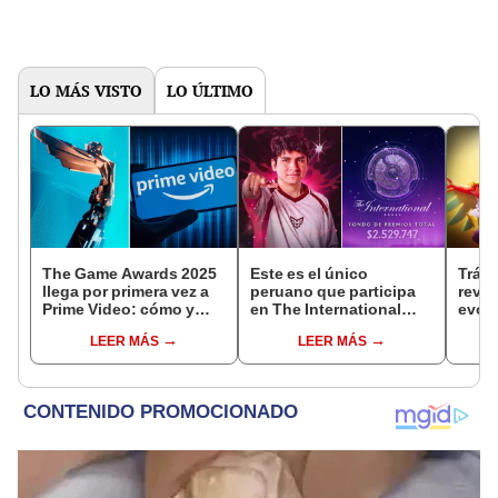
LO MÁS VISTO
LO ÚLTIMO
The Game Awards 2025
Este es el único
Tráil
llega por primera vez a
peruano que participa
reve
Prime Video: cómo y
en The International
evolu
cuándo ver el evento
2025 de Dota 2 con el
sigui
LEER MÁS
LEER MÁS
equipo Heroic