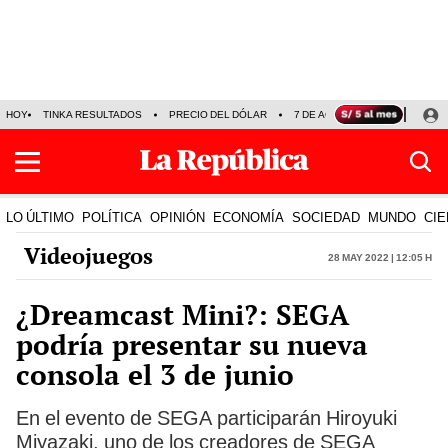
HOY
TINKA RESULTADOS
PRECIO DEL DÓLAR
7 DE AGOSTO
OLLANTA H
LO ÚLTIMO
POLÍTICA
OPINIÓN
ECONOMÍA
SOCIEDAD
MUNDO
CIE
Videojuegos
28 May 2022 | 12:05 h
¿Dreamcast Mini?: SEGA
podría presentar su nueva
consola el 3 de junio
En el evento de SEGA participarán Hiroyuki
Miyazaki, uno de los creadores de SEGA