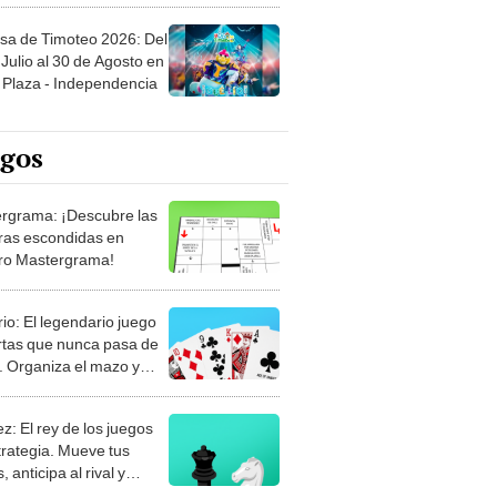
sa de Timoteo 2026: Del
Julio al 30 de Agosto en
Plaza - Independencia
egos
rgrama: ¡Descubre las
ras escondidas en
ro Mastergrama!
rio: El legendario juego
rtas que nunca pasa de
 Organiza el mazo y
stra tu habilidad.
z: El rey de los juegos
trategia. Mueve tus
, anticipa al rival y
gue el jaque mate.