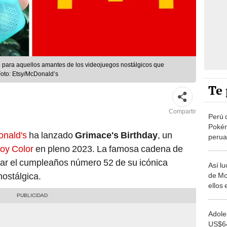
o para aquellos amantes de los videojuegos nostálgicos que
Foto: Etsy/McDonald’s
Te 
Compartir
Perú c
Pokém
nald's
ha lanzado
Grimace's Birthday
, un
perua
oy Color
en pleno 2023. La famosa cadena de
rar el cumpleaños número 52 de su icónica
Así lu
ostálgica.
de Mo
ellos
la sa
Adole
US$64