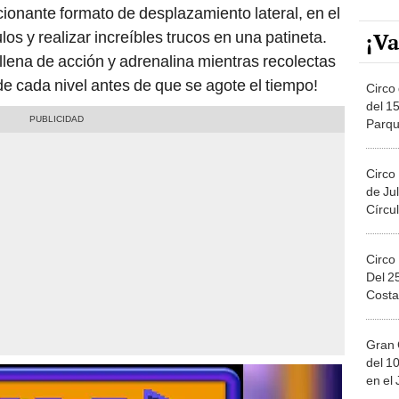
onante formato de desplazamiento lateral, en el
¡Va
os y realizar increíbles trucos en una patineta.
llena de acción y adrenalina mientras recolectas
de cada nivel antes de que se agote el tiempo!
Circo 
del 15
Parqu
Migue
Circo
de Jul
Círcul
Circo
Del 2
Costa
Gran 
del 10
en el