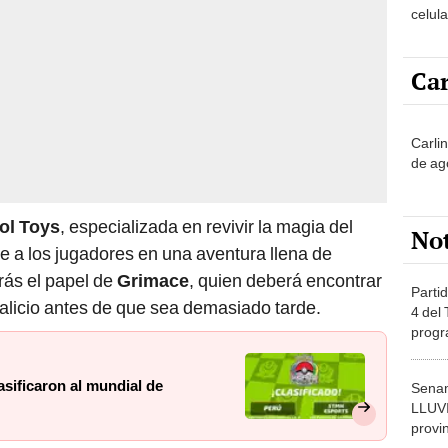
celula
sus a
Car
Carli
de ag
ol Toys
, especializada en revivir la magia del
No
rge a los jugadores en una aventura llena de
rás el papel de
Grimace
, quien deberá encontrar
Partid
talicio antes de que sea demasiado tarde.
4 del
progr
dónde
sificaron al mundial de
Senam
LLUV
provi