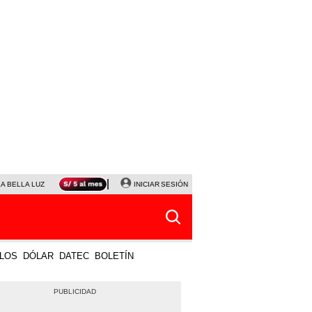
LA BELLA LUZ
MAGALY MEDINA
INICIAR SESIÓN
SINUANO RESULTADOS HOY
JANET TELLO
LOS
DÓLAR
DATEC
BOLETÍN