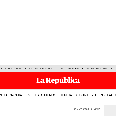
7 DE AGOSTO
OLLANTA HUMALA
PAPA LEÓN XIV
NALDY SALDAÑA
N
ECONOMÍA
SOCIEDAD
MUNDO
CIENCIA
DEPORTES
ESPECTÁCU
14 Jun 2023 | 17:16 h