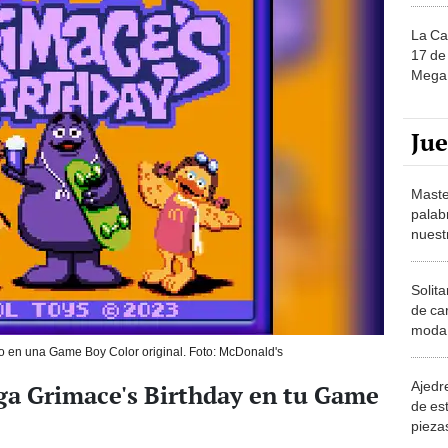
La Ca
17 de 
Mega 
Ju
Maste
palab
nuest
Solita
de ca
moda.
demue
o en una Game Boy Color original. Foto: McDonald's
Ajedre
ga Grimace's Birthday en tu Game
de es
piezas
consi