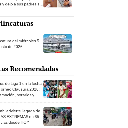
r y dejó a sus padres sin
horros
lincaturas
ncatura del miércoles 5
osto de 2026
tas Recomendadas
os de Liga 1 en la fecha
 Torneo Clausura 2026:
amación, horarios y
 ver
hi advierte llegada de
IAS EXTREMAS en 65
ncias desde HOY