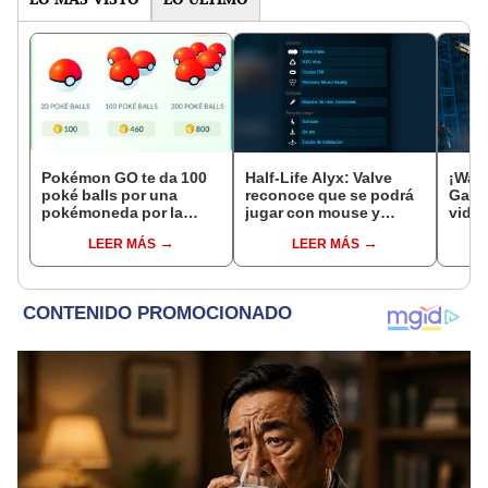
Pokémon GO te da 100
Half-Life Alyx: Valve
¡Watc
poké balls por una
reconoce que se podrá
Game
pokémoneda por la
jugar con mouse y
video
cuarentena
teclado
qued
LEER MÁS
LEER MÁS