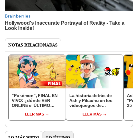
NOTAS RELACIONADAS
"Pokémon", FINAL EN
La historia detrás de
Así fu
VIVO: ¿dónde VER
Ash y Pikachu en los
"Pok
ONLINE el ÚLTIMO
videojuegos de
25 añ
EPISODIO con Ash
Pokémon
"Adió
LEER MÁS
LEER MÁS
Ketchum y Pikachu?
LO MÁS VISTO
LO ÚLTIMO