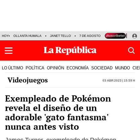
HOY
OLLANTA HUMALA
JANET TELLO
7 DE AGOSTO
TINKA RESULTADOS
LO ÚLTIMO
POLÍTICA
OPINIÓN
ECONOMÍA
SOCIEDAD
MUNDO
CIE
Videojuegos
03 Abr 2023 | 15:59 h
Exempleado de Pokémon
revela el diseño de un
adorable 'gato fantasma'
nunca antes visto