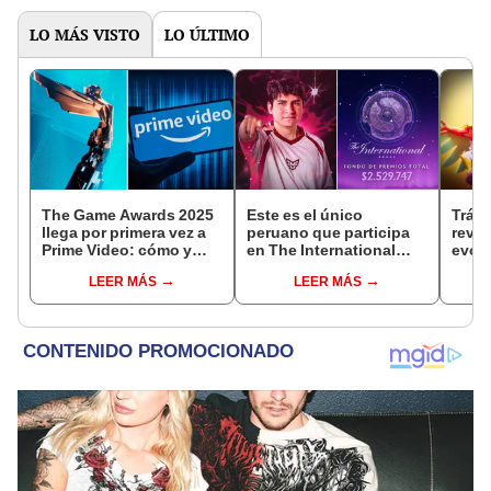
LO MÁS VISTO
LO ÚLTIMO
The Game Awards 2025
Este es el único
Tráil
llega por primera vez a
peruano que participa
reve
Prime Video: cómo y
en The International
evolu
cuándo ver el evento
2025 de Dota 2 con el
sigui
LEER MÁS
LEER MÁS
equipo Heroic