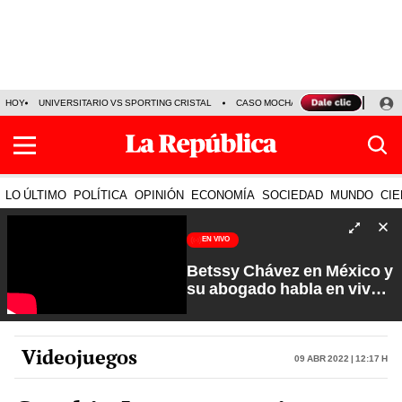
HOY
UNIVERSITARIO VS SPORTING CRISTAL
CASO MOCHASUELDOS
MIGUEL
LO ÚLTIMO
POLÍTICA
OPINIÓN
ECONOMÍA
SOCIEDAD
MUNDO
CIE
EN VIVO
Betssy Chávez en México y
su abogado habla en vivo |
Que No Se Te Olvide con
Carlos Cornejo
Videojuegos
09 Abr 2022 | 12:17 h