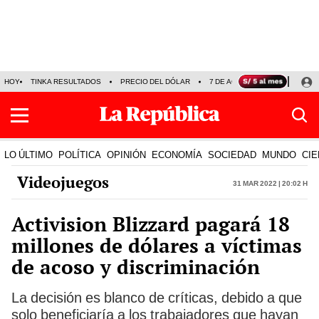
HOY
TINKA RESULTADOS
PRECIO DEL DÓLAR
7 DE AGOSTO
OLLANTA H
LO ÚLTIMO
POLÍTICA
OPINIÓN
ECONOMÍA
SOCIEDAD
MUNDO
CIE
Videojuegos
31 Mar 2022 | 20:02 h
Activision Blizzard pagará 18
millones de dólares a víctimas
de acoso y discriminación
La decisión es blanco de críticas, debido a que
solo beneficiaría a los trabajadores que hayan