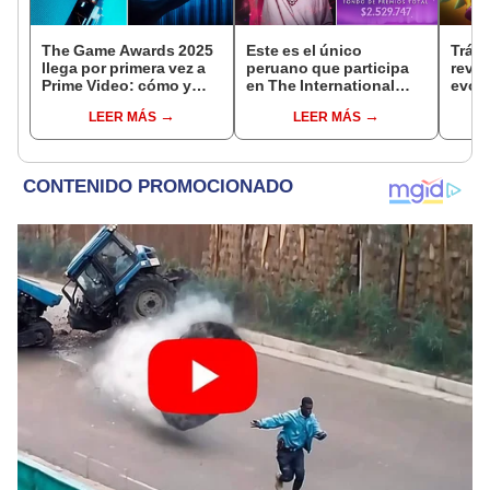
The Game Awards 2025
Este es el único
Tráil
llega por primera vez a
peruano que participa
reve
Prime Video: cómo y
en The International
evolu
cuándo ver el evento
2025 de Dota 2 con el
sigui
LEER MÁS
LEER MÁS
equipo Heroic