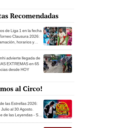
tas Recomendadas
os de Liga 1 en la fecha
 Torneo Clausura 2026:
amación, horarios y
 ver
hi advierte llegada de
IAS EXTREMAS en 65
ncias desde HOY
mos al Circo!
de las Estrellas 2026:
 Julio al 30 Agosto.
e de las Leyendas - San
l