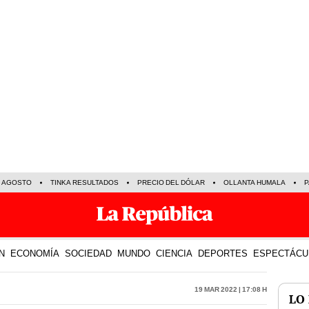
E AGOSTO
TINKA RESULTADOS
PRECIO DEL DÓLAR
OLLANTA HUMALA
P
N
ECONOMÍA
SOCIEDAD
MUNDO
CIENCIA
DEPORTES
ESPECTÁCU
19 Mar 2022 | 17:08 h
LO