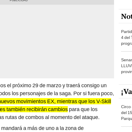
No
Partid
4 del
progr
dónde
Senam
LLUV
provi
ios el próximo 29 de marzo y traerá consigo un
¡Va
odos los personajes de la saga. Por si fuera poco,
uevos movimientos EX, mientras que los V-Skill
Circo 
res también recibirán cambios
para que los
del 15
as rutas de combos al momento del ataque.
Parqu
Migue
 mandará a más de uno a la zona de