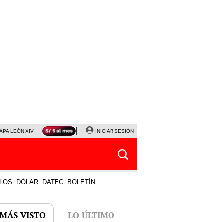
APA LEÓN XIV
NALDY SALDAÑA
INICIAR SESIÓN
LA BELLA LUZ
MAGALY MEDINA
HORÓS
LOS
DÓLAR
DATEC
BOLETÍN
 MÁS VISTO
LO ÚLTIMO