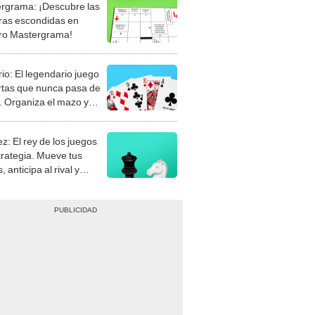
rgrama: ¡Descubre las
ras escondidas en
ro Mastergrama!
rio: El legendario juego
rtas que nunca pasa de
 Organiza el mazo y
stra tu habilidad.
z: El rey de los juegos
trategia. Mueve tus
, anticipa al rival y
gue el jaque mate.