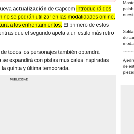
Maste
nueva
actualización
de Capcom
introducirá dos
palab
nuest
en no se podrán utilizar en las modalidades online,
ura a los enfrentamientos.
El primero de estos
Solita
entras que el segundo apela a un estilo más retro
de ca
moda.
demue
 de todos los personajes también obtendrá
 se expandirá con pistas musicales inspiradas
Ajedre
de es
la quinta y última temporada.
piezas
consi