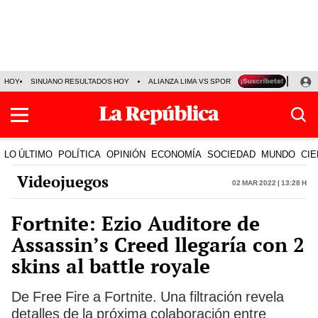
HOY
SINUANO RESULTADOS HOY
ALIANZA LIMA VS SPORT BOYS
JORGE MES
LO ÚLTIMO
POLÍTICA
OPINIÓN
ECONOMÍA
SOCIEDAD
MUNDO
CIE
Videojuegos
02 Mar 2022 | 13:28 h
Fortnite: Ezio Auditore de
Assassin’s Creed llegaría con 2
skins al battle royale
De Free Fire a Fortnite. Una filtración revela
detalles de la próxima colaboración entre