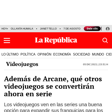
HOY
OLLANTA HUMALA
JANET TELLO
7 DE AGOSTO
TINKA RESULTADOS
LO ÚLTIMO
POLÍTICA
OPINIÓN
ECONOMÍA
SOCIEDAD
MUNDO
CIE
Videojuegos
05 Dic 2021 | 15:51 h
Además de Arcane, qué otros
videojuegos se convertirán
ahora en serie
Los videojuegos ven en las series una buena
opción para expandir sus franquicias para los