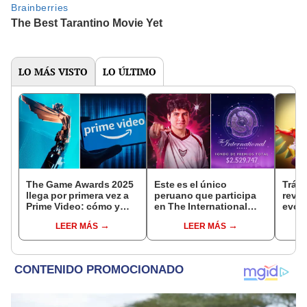
LO MÁS VISTO
LO ÚLTIMO
The Game Awards 2025
Este es el único
Tráil
llega por primera vez a
peruano que participa
reve
Prime Video: cómo y
en The International
evolu
cuándo ver el evento
2025 de Dota 2 con el
sigui
LEER MÁS
LEER MÁS
equipo Heroic