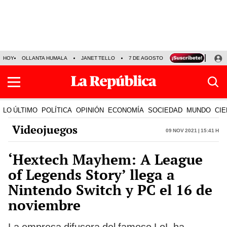
HOY
OLLANTA HUMALA
JANET TELLO
7 DE AGOSTO
TINKA RESULTADOS
LO ÚLTIMO
POLÍTICA
OPINIÓN
ECONOMÍA
SOCIEDAD
MUNDO
CIE
Videojuegos
09 Nov 2021 | 15:41 h
‘Hextech Mayhem: A League
of Legends Story’ llega a
Nintendo Switch y PC el 16 de
noviembre