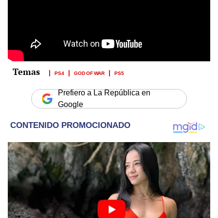
PS4
GOD OF WAR
PS5
Prefiero a La República en
Google