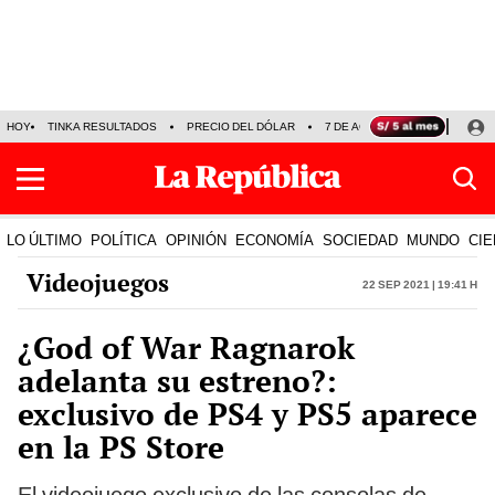
HOY
TINKA RESULTADOS
PRECIO DEL DÓLAR
7 DE AGOSTO
OLLANTA H
LO ÚLTIMO
POLÍTICA
OPINIÓN
ECONOMÍA
SOCIEDAD
MUNDO
CIE
Videojuegos
22 Sep 2021 | 19:41 h
¿God of War Ragnarok
adelanta su estreno?:
exclusivo de PS4 y PS5 aparece
en la PS Store