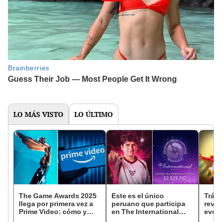
LO MÁS VISTO
LO ÚLTIMO
The Game Awards 2025
Este es el único
Tráil
llega por primera vez a
peruano que participa
reve
Prime Video: cómo y
en The International
evolu
cuándo ver el evento
2025 de Dota 2 con el
sigui