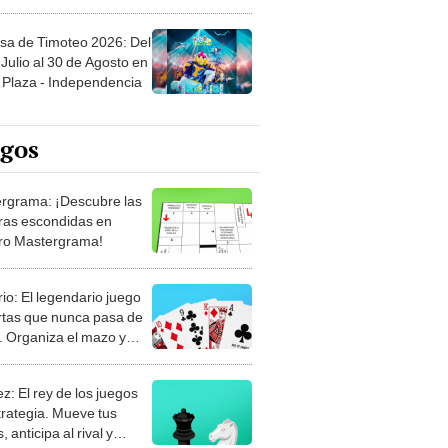
sa de Timoteo 2026: Del
Julio al 30 de Agosto en
Plaza - Independencia
egos
rgrama: ¡Descubre las
ras escondidas en
ro Mastergrama!
rio: El legendario juego
rtas que nunca pasa de
 Organiza el mazo y
stra tu habilidad.
z: El rey de los juegos
trategia. Mueve tus
, anticipa al rival y