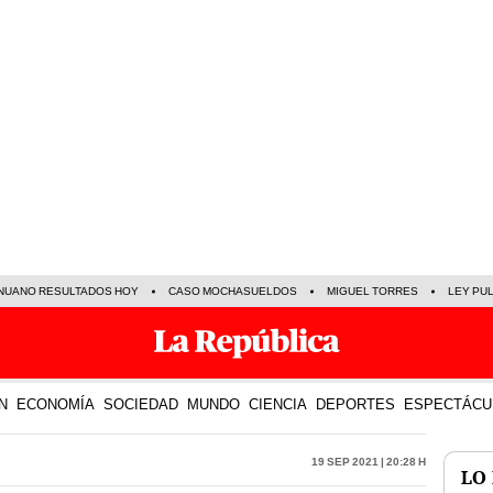
NUANO RESULTADOS HOY
CASO MOCHASUELDOS
MIGUEL TORRES
LEY PU
N
ECONOMÍA
SOCIEDAD
MUNDO
CIENCIA
DEPORTES
ESPECTÁCU
19 Sep 2021 | 20:28 h
LO