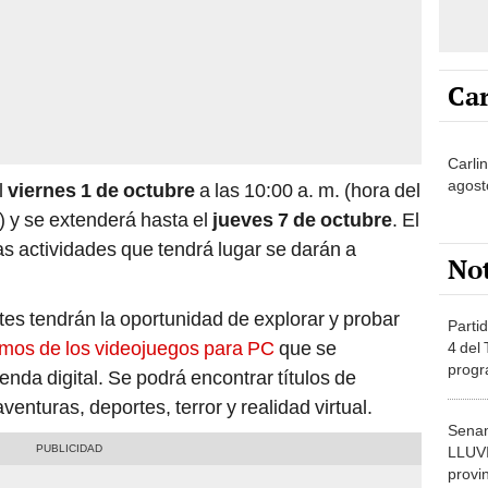
Car
Carlin
agost
l
viernes
1 de octubre
a las 10:00 a. m. (hora del
ú) y se extenderá hasta el
jueves 7 de octubre
. El
s actividades que tendrá lugar se darán a
No
es tendrán la oportunidad de explorar y probar
Partid
emos de los videojuegos para PC
que se
4 del
progr
nda digital. Se podrá encontrar títulos de
dónde
enturas, deportes, terror y realidad virtual.
Senam
LLUV
provi