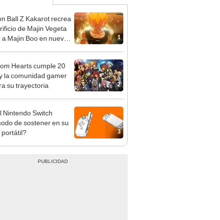
n Ball Z Kakarot recrea
rificio de Majin Vegeta
1
e a Majin Boo en nuevo
play [VIDEO]
om Hearts cumple 20
y la comunidad gamer
2
ra su trayectoria
l Nintendo Switch
odo de sostener en su
3
portátil?