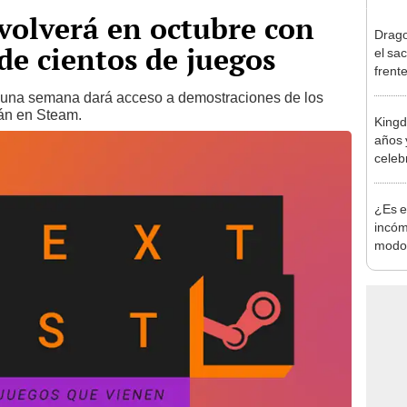
volverá en octubre con
Drago
de cientos de juegos
el sac
frent
game
e una semana dará acceso a demostraciones de los
án en Steam.
Kingd
años 
celeb
¿Es e
incóm
modo 