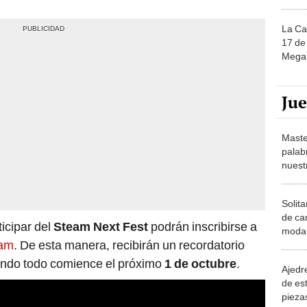
La Ca
17 de 
Mega 
Ju
Maste
palab
nuest
Solita
de ca
icipar del
Steam Next Fest
podrán inscribirse a
moda.
eam
. De esta manera, recibirán un recordatorio
demue
ando todo comience el próximo
1 de octubre
.
Ajedre
de es
piezas