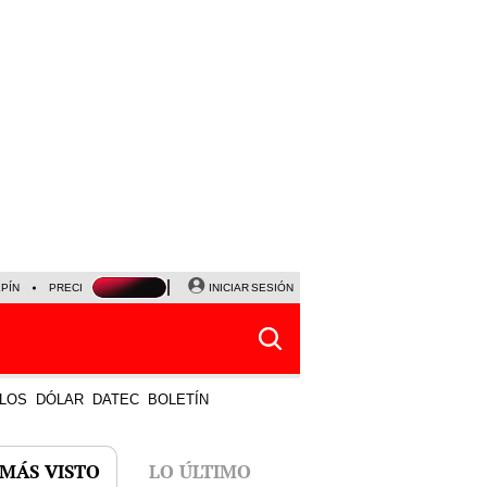
LPÍN
PRECIO DEL DÓLAR
CORTE DE LUZ
INICIAR SESIÓN
VIERNES 7 DE AGOSTO
ALBER
LOS
DÓLAR
DATEC
BOLETÍN
 MÁS VISTO
LO ÚLTIMO