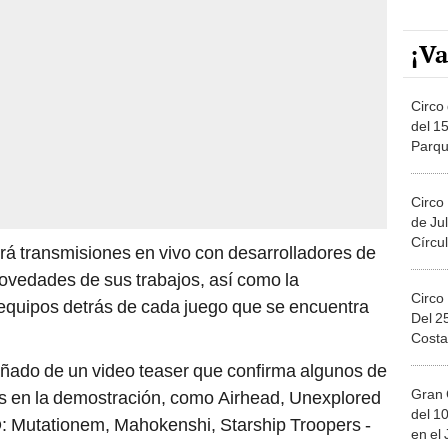
¡Va
Circo 
del 15
Parqu
Migue
Circo
de Jul
Círcul
rá transmisiones en vivo con desarrolladores de
ovedades de sus trabajos, así como la
Circo
 equipos detrás de cada juego que se encuentra
Del 2
Costa
ado de un video teaser que confirma algunos de
Gran 
les en la demostración, como Airhead, Unexplored
del 10
: Mutationem, Mahokenshi, Starship Troopers -
en el