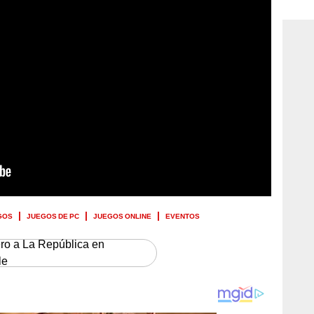
consi
GOS
JUEGOS DE PC
JUEGOS ONLINE
EVENTOS
ero a La República en
le