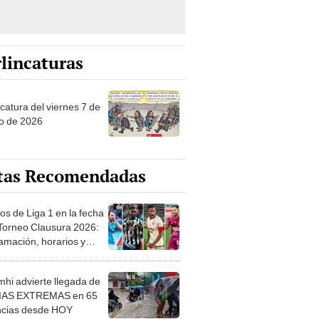
lincaturas
catura del viernes 7 de
o de 2026
tas Recomendadas
os de Liga 1 en la fecha
 Torneo Clausura 2026:
amación, horarios y
 ver
hi advierte llegada de
IAS EXTREMAS en 65
ncias desde HOY