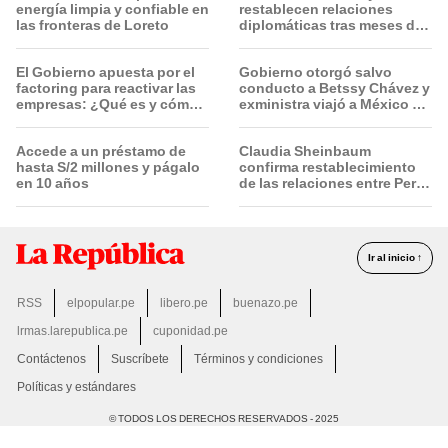
energía limpia y confiable en
restablecen relaciones
las fronteras de Loreto
diplomáticas tras meses de
tensión política
El Gobierno apuesta por el
Gobierno otorgó salvo
factoring para reactivar las
conducto a Betssy Chávez y
empresas: ¿Qué es y cómo
exministra viajó a México en
funciona?
la madrugada
Accede a un préstamo de
Claudia Sheinbaum
hasta S/2 millones y págalo
confirma restablecimiento
en 10 años
de las relaciones entre Perú
y Mexico tras otorgarse
salvoconducto para Betsy
Chávez
Ir al inicio ↑
RSS
elpopular.pe
libero.pe
buenazo.pe
lrmas.larepublica.pe
cuponidad.pe
Contáctenos
Suscríbete
Términos y condiciones
Políticas y estándares
© TODOS LOS DERECHOS RESERVADOS - 2025