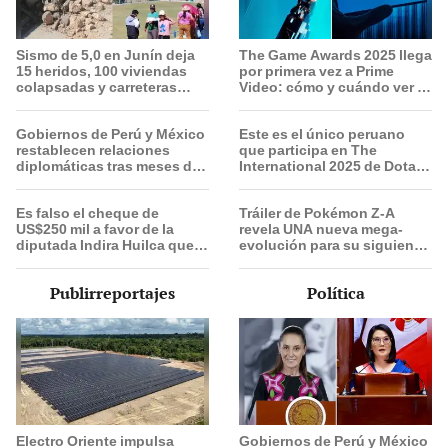
Sismo de 5,0 en Junín deja
The Game Awards 2025 llega
15 heridos, 100 viviendas
por primera vez a Prime
colapsadas y carreteras
Video: cómo y cuándo ver el
bloqueadas: piden declarar
evento
emergencia
Gobiernos de Perú y México
Este es el único peruano
restablecen relaciones
que participa en The
diplomáticas tras meses de
International 2025 de Dota 2
tensión política
con el equipo Heroic
Es falso el cheque de
Tráiler de Pokémon Z-A
US$250 mil a favor de la
revela UNA nueva mega-
diputada Indira Huilca que
evolución para su siguiente
está circulando en redes
juego
sociales
Publirreportajes
Política
Electro Oriente impulsa
Gobiernos de Perú y México