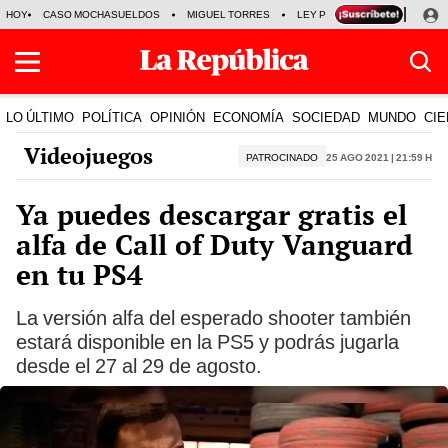
HOY
CASO MOCHASUELDOS
MIGUEL TORRES
LEY PULPÍN
PRECIO DEL
LO ÚLTIMO
POLÍTICA
OPINIÓN
ECONOMÍA
SOCIEDAD
MUNDO
CIE
Videojuegos
PATROCINADO
25 Ago 2021 | 21:59 h
Ya puedes descargar gratis el
alfa de Call of Duty Vanguard
en tu PS4
La versión alfa del esperado shooter también
estará disponible en la PS5 y podrás jugarla
desde el 27 al 29 de agosto.