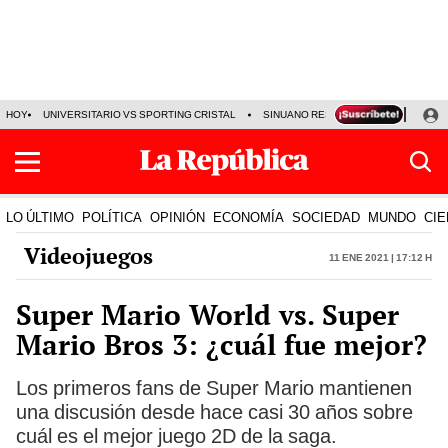
HOY
UNIVERSITARIO VS SPORTING CRISTAL
SINUANO RESULTADOS HOY
CA
LO ÚLTIMO
POLÍTICA
OPINIÓN
ECONOMÍA
SOCIEDAD
MUNDO
CIE
Videojuegos
11 Ene 2021 | 17:12 h
Super Mario World vs. Super
Mario Bros 3: ¿cuál fue mejor?
Los primeros fans de Super Mario mantienen
una discusión desde hace casi 30 años sobre
cuál es el mejor juego 2D de la saga.