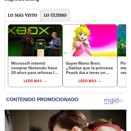
LO MÁS VISTO
LO ÚLTIMO
Microsoft intentó
Super Mario Bros:
Poké
comprar Nintendo hace
¿Sabías que la princesa
mejo
20 años para reforzar la
Peach iba a tener un
vence
Xbox
diseño estilo anime?
Hora
LEER MÁS
LEER MÁS
[VID